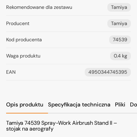
Rekomendowane dla zestawu
Tamiya
Producent
Tamiya
Kod producenta
74539
Waga produktu
0.4 kg
EAN
4950344745395
Opis produktu
Specyfikacja techniczna
Pliki
Do
Tamiya 74539 Spray-Work Airbrush Stand II –
stojak na aerografy