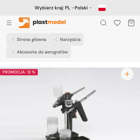
Przejdź
do
Wybierz kraj:
PL
Polski
treści
Koszyk
Strona główna
Narzędzia
Akcesoria do aerografów
PROMOCJA
12 %
Otwórz
media
1
w
widoku
galerii