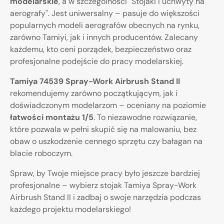
modelarskie
, a w szczególności "Stojaki i uchwyty na
aerografy". Jest uniwersalny – pasuje do większości
popularnych modeli aerografów obecnych na rynku,
zarówno Tamiyi, jak i innych producentów. Zalecany
każdemu, kto ceni porządek, bezpieczeństwo oraz
profesjonalne podejście do pracy modelarskiej.
Tamiya 74539 Spray-Work Airbrush Stand II
rekomendujemy zarówno początkującym, jak i
doświadczonym modelarzom – oceniany na poziomie
łatwości montażu 1/5
. To niezawodne rozwiązanie,
które pozwala w pełni skupić się na malowaniu, bez
obaw o uszkodzenie cennego sprzętu czy bałagan na
blacie roboczym.
Spraw, by Twoje miejsce pracy było jeszcze bardziej
profesjonalne – wybierz stojak Tamiya Spray-Work
Airbrush Stand II i zadbaj o swoje narzędzia podczas
każdego projektu modelarskiego!