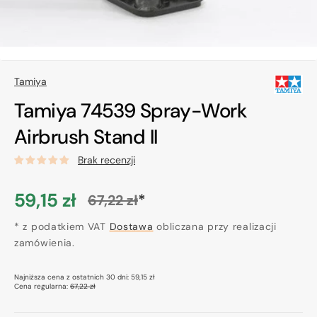
Tamiya
Tamiya 74539 Spray-Work
Airbrush Stand II
Brak recenzji
59,15 zł
*
67,22 zł
Cena
Cena
promocyjna
* z podatkiem VAT
regularna
Dostawa
obliczana przy realizacji
zamówienia.
Najniższa cena z ostatnich 30 dni:
59,15 zł
Cena regularna:
67,22 zł