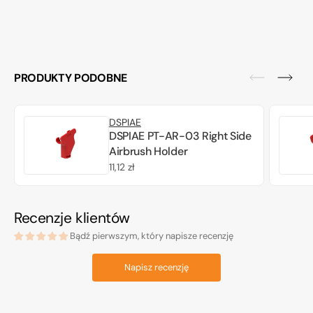
PRODUKTY PODOBNE
DSPIAE
DSPIAE PT-AR-03 Right Side
Airbrush Holder
Cena
11,12 zł
regularna
Recenzje klientów
Bądź pierwszym, który napisze recenzję
Napisz recenzję