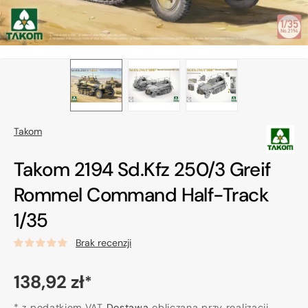
Takom
Takom 2194 Sd.Kfz 250/3 Greif
Rommel Command Half-Track
1/35
Brak recenzji
Cena
138,92 zł
*
regularna
* z podatkiem VAT
Dostawa
obliczana przy realizacji