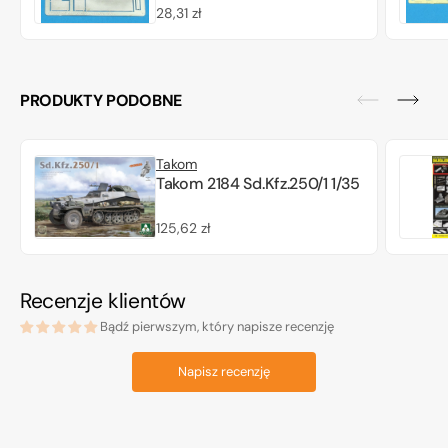
Cena
28,31 zł
regularna
PRODUKTY PODOBNE
Takom
Takom 2184 Sd.Kfz.250/1 1/35
Cena
125,62 zł
regularna
Recenzje klientów
Bądź pierwszym, który napisze recenzję
Napisz recenzję