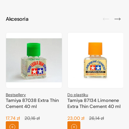
Akcesoria
Bestsellery
Do plastiku
Tamiya 87038 Extra Thin
Tamiya 87134 Limonene
Cement 40 ml
Extra Thin Cement 40 ml
17,74 zł
20,16 zł
23,00 zł
26,14 zł
Cena
Cena
Cena
Cena
promocyjna
regularna
promocyjna
regularna