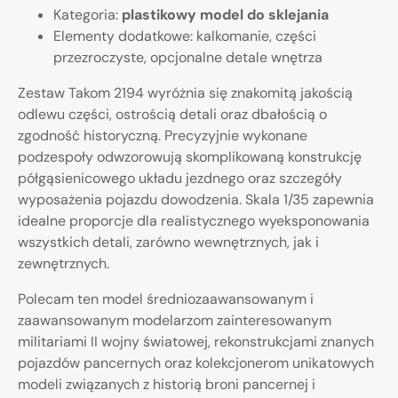
Kategoria:
plastikowy model do sklejania
Elementy dodatkowe: kalkomanie, części
przezroczyste, opcjonalne detale wnętrza
Zestaw Takom 2194 wyróżnia się znakomitą jakością
odlewu części, ostrością detali oraz dbałością o
zgodność historyczną. Precyzyjnie wykonane
podzespoły odwzorowują skomplikowaną konstrukcję
półgąsienicowego układu jezdnego oraz szczegóły
wyposażenia pojazdu dowodzenia. Skala 1/35 zapewnia
idealne proporcje dla realistycznego wyeksponowania
wszystkich detali, zarówno wewnętrznych, jak i
zewnętrznych.
Polecam ten model średniozaawansowanym i
zaawansowanym modelarzom zainteresowanym
militariami II wojny światowej, rekonstrukcjami znanych
pojazdów pancernych oraz kolekcjonerom unikatowych
modeli związanych z historią broni pancernej i