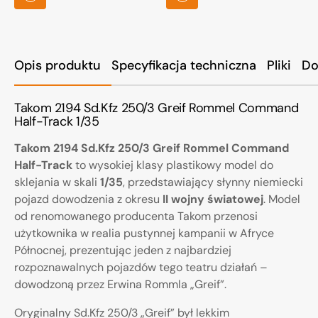
Opis produktu
Specyfikacja techniczna
Pliki
Do
Takom 2194 Sd.Kfz 250/3 Greif Rommel Command
Half-Track 1/35
Takom 2194 Sd.Kfz 250/3 Greif Rommel Command
Half-Track
to wysokiej klasy plastikowy model do
sklejania w skali
1/35
, przedstawiający słynny niemiecki
pojazd dowodzenia z okresu
II wojny światowej
. Model
od renomowanego producenta Takom przenosi
użytkownika w realia pustynnej kampanii w Afryce
Północnej, prezentując jeden z najbardziej
rozpoznawalnych pojazdów tego teatru działań –
dowodzoną przez Erwina Rommla „Greif”.
Oryginalny Sd.Kfz 250/3 „Greif” był lekkim