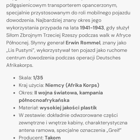
półgąsienicowym transporterem opancerzonym,
specjalnie przystosowanym do roli mobilnego pojazdu
dowodzenia. Najbardziej znany okres jego
wykorzystania przypada na lata
1941-1943
, gdy służył
Siłom Zbrojnym Trzeciej Rzeszy podczas walk w Afryce
Północnej. Słynny generał
Erwin Rommel
, znany jako
„Lis Pustyni”, wykorzystywał ten pojazd jako ruchome
centrum dowodzenia podczas operacji Deutsches
Afrikakorps.
Skala:
1/35
Kraj użycia:
Niemcy (Afrika Korps)
Okres:
II wojna światowa, kampania
północnoafrykańska
Materiał:
wysokiej jakości plastik
W zestawie: dokładnie odwzorowane części
zewnętrzne i wnętrze kabiny, charakterystyczna
antena ramowa, specjalne oznaczenia „Greif”
Producent:
Takom