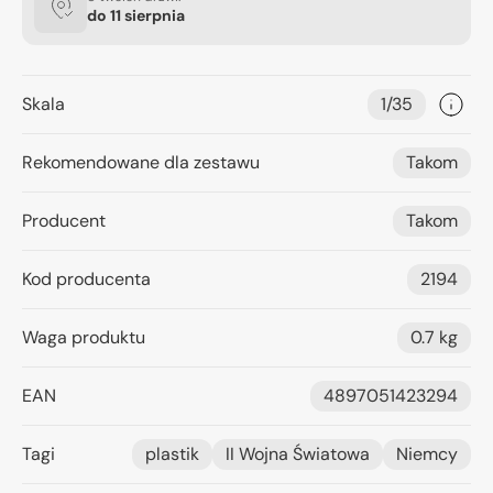
do
11 sierpnia
Skala
1/35
Rekomendowane dla zestawu
Takom
Producent
Takom
Kod producenta
2194
Waga produktu
0.7 kg
EAN
4897051423294
Tagi
plastik
II Wojna Światowa
Niemcy