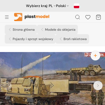
Przejdź
do
Wybierz kraj:
PL
Polski
treści
Koszyk
Strona główna
Modele do sklejania
Pojazdy i sprzęt wojskowy
Broń rakietowa
Otwórz
media
1
w
widoku
galerii