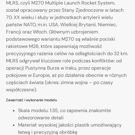
MLRS, czyli M270 Multiple Launch Rocket System,
został opracowany przez Stany Zjednoczone w latach
70. XX wieku i służy w jednostkach artylerii wielu
państw NATO, m.in. USA, Wielkiej Brytanii, Niemiec,
Francji oraz Włoch. Głównym uzbrojeniem
podstawowego wariantu M270 są właśnie pociski
rakietowe M26, które zapewniają możliwość
precyzyjnego rażenia celów na odległościach do 32 km.
MLRS odgrywał kluczowe role podczas konfliktów: od
operacji Pustynna Burza w Iraku, przez operacje
pokojowe w Europie, aż po działania obecnie w różnych
częściach świata (okres: zimna wojna – po czasy
współczesne).
Zawartość i wykonanie modelu
Skala modelu: 1:35, co zapewnia znakomite
odwzorowanie detali
Materiał: wysokiej jakości plastik umożliwiający
łatwą i precyzyjną obróbkę