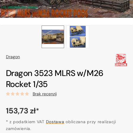
Dragon
Dragon 3523 MLRS w/M26
Rocket 1/35
Brak recenzji
Cena
153,73 zł
*
regularna
* z podatkiem VAT
Dostawa
obliczana przy realizacji
zamówienia.