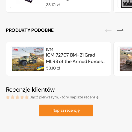
Cena
33,10 zł
regularna
PRODUKTY PODOBNE
ICM
ICM 72707 BM-21 Grad
MLRS of the Armed Forces
of Ukraine 1/72
Cena
53,10 zł
regularna
Recenzje klientów
Bądź pierwszym, który napisze recenzję
Napisz recenzję