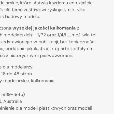
delarskie, które ułatwią każdemu entuzjaście
ięki temu zestawowi zyskujesz nie tylko
czas budowy modelu.
ączona
wysokiej jakości kalkomania
z
 modelarskich – 1/72 oraz 1/48. Umożliwia to
edstawionego w publikacji, bez konieczności
podobnie jak ilustracje, oparte zostały na
ość z historycznymi pierwowzorami.
ie dla modelarzy
 16 do 48 stron
any modelarskie, kalkomania
a 1939-1945)
, Australia
nienie dla modeli plastikowych oraz modeli