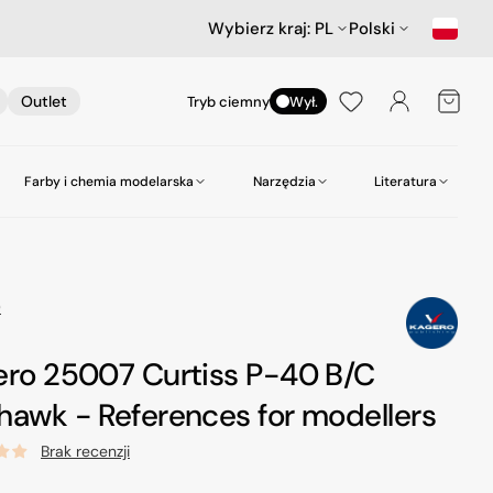
Wybierz kraj:
PL
Polski
Koszyk
Outlet
Tryb ciemny
Wył.
Farby i chemia modelarska
Narzędzia
Literatura
nictwa
ów
Samochody
Scenerie
Akcesoria lotnicze
Amazing Art.
Kleje
zepy
Star Wars & Science Fiction
Gabloty na modele
Heller
Narzędzia do wiercenia
O
Hasegawa Seria MechatroWeGo
Śruby i nakrętki
MR. Paint
Pasty polerskie itp
ero 25007 Curtiss P-40 B/C
kujące
Figurki
Molotow
Pędzle
awk - References for modellers
odelarskie
Tamiya
Środki czyszczące
Brak recenzji
Zero Paints