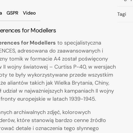
a
GSPR
Video
Tagi
rences for Modellers
rences for Modellers
to specjalistyczna
ERENCES, adresowana do zaawansowanych i
czny tomik w formacie A4 został poświęcony
II wojny światowej – Curtiss P-40, w wersjach
oty te były wykorzystywane przede wszystkim
e aliantów takich jak Wielka Brytania, Chiny,
ł udział w najważniejszych kampaniach II wojny
 fronty europejskie w latach 1939-1945.
anych archiwalnych zdjęć, kolorowych
erów, które stanowią bardzo cenne źródło
rować detale i oznaczenia tego słynnego