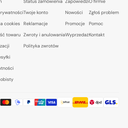
n
Status zamówienia
Zapowiedzi
O firmie
prywatności
Twoje konto
Nowości
Zgłoś problem
a cookies
Reklamacje
Promocje
Pomoc
ść towaru
Zwroty i anulowania
Wyprzedaż
Kontakt
zacji
Polityka zwrotów
syłki
atności
obisty