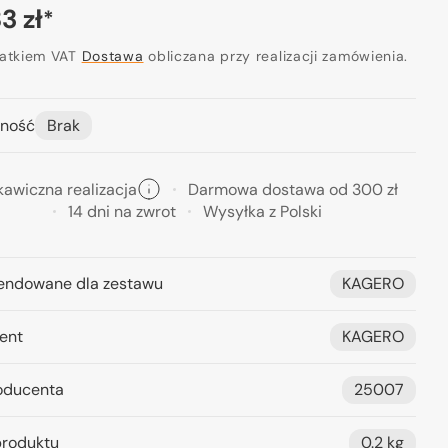
a
3 zł
*
ularna
datkiem VAT
Dostawa
obliczana przy realizacji zamówienia.
ność
Brak
kawiczna realizacja
Darmowa dostawa od 300 zł
14 dni na zwrot
Wysyłka z Polski
ndowane dla zestawu
KAGERO
ent
KAGERO
oducenta
25007
roduktu
0.2 kg