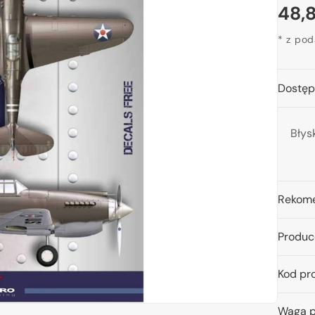
Cen
48,8
reg
* z po
Dostęp
twórz
edia
Błys
idoku
lerii
Rekome
Produc
Kod pr
Waga p