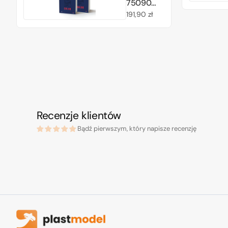
(ES)
75090
Color BSL
Cena
191,90 zł
System
regularna
(ES)
Recenzje klientów
Bądź pierwszym, który napisze recenzję