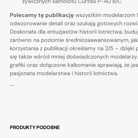
żywicznych samolotu Curtiss P-40 B/C
Polecamy tę publikację
wszystkim modelarzom lo
odwzorowanie detali oraz szukają gotowych rozwi
Doskonała dla entuzjastów historii lotnictwa, bud
zarówno na poziomie średniozaawansowanym, jak
korzystania z publikacji określamy na 2/5 – dzięk
się także wśród mniej doświadczonych modelarzy
grafiki oraz dołączone kalkomanie sprawiają, że j
pasjonata modelarstwa i historii lotnictwa.
```
PRODUKTY PODOBNE