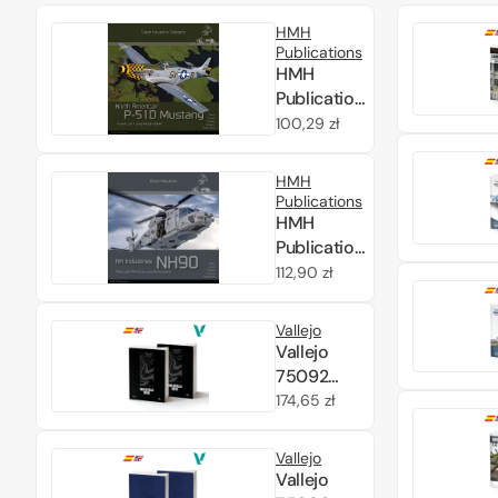
HMH
Publications
HMH
Publications
DH-C006
Cena
100,29 zł
North
regularna
American
HMH
P-51 D
Publications
Mustang
HMH
(English
Publications
Version)
DH-043 NH
Cena
112,90 zł
Industries
regularna
NH90 -
Vallejo
Flying With
Vallejo
Air Forces
75092
Around The
True
Cena
174,65 zł
World
Metallic
regularna
(English
Metal BSL
Vallejo
Version)
System
Vallejo