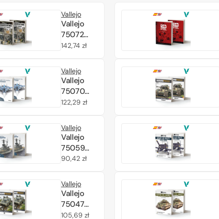
Vallejo
Vallejo
75072
Landscapes
Cena
142,74 zł
of War Vol.
regularna
5 (ES)
Vallejo
Vallejo
75070
Aircraft
Cena
122,29 zł
1/72 Cold
regularna
War (ES)
Vallejo
Vallejo
75059
Scapa
Cena
90,42 zł
Flow (ES)
regularna
Vallejo
Vallejo
75047
Diorama
Cena
105,69 zł