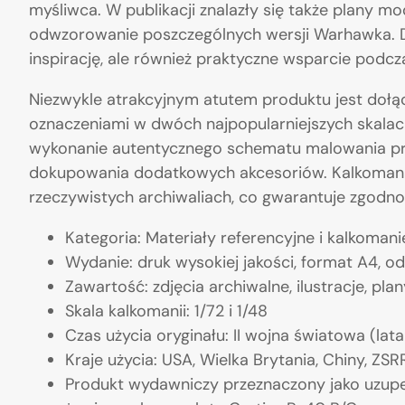
myśliwca. W publikacji znalazły się także plany mo
odwzorowanie poszczególnych wersji Warhawka. Dz
inspirację, ale również praktyczne wsparcie pod
Niezwykle atrakcyjnym atutem produktu jest doł
oznaczeniami w dwóch najpopularniejszych skalach
wykonanie autentycznego schematu malowania prz
dokupowania dodatkowych akcesoriów. Kalkomanie, 
rzeczywistych archiwaliach, co gwarantuje zgodn
Kategoria: Materiały referencyjne i kalkoman
Wydanie: druk wysokiej jakości, format A4, od
Zawartość: zdjęcia archiwalne, ilustracje, pl
Skala kalkomanii: 1/72 i 1/48
Czas użycia oryginału: II wojna światowa (lat
Kraje użycia: USA, Wielka Brytania, Chiny, ZSRR
Produkt wydawniczy przeznaczony jako uzupeł