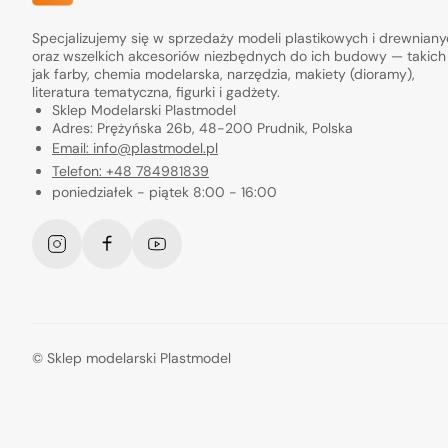
Specjalizujemy się w sprzedaży modeli plastikowych i drewnian
oraz wszelkich akcesoriów niezbędnych do ich budowy — takich
jak farby, chemia modelarska, narzędzia, makiety (dioramy),
literatura tematyczna, figurki i gadżety.
Sklep Modelarski Plastmodel
Adres: Prężyńska 26b, 48-200 Prudnik, Polska
Email: info@plastmodel.pl
Telefon: +48 784981839
poniedziałek - piątek 8:00 - 16:00
Instagram
Facebook
YouTube
©
Sklep modelarski Plastmodel