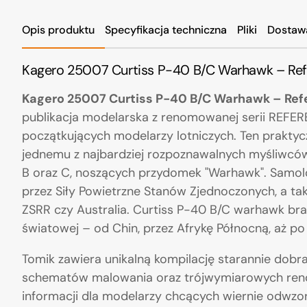
Opis produktu
Specyfikacja techniczna
Pliki
Dostaw
Kagero 25007 Curtiss P-40 B/C Warhawk – Refe
Kagero 25007 Curtiss P-40 B/C Warhawk – Refe
publikacja modelarska z renomowanej serii REF
początkujących modelarzy lotniczych. Ten prakty
jednemu z najbardziej rozpoznawalnych myśliwców 
B oraz C, noszących przydomek "Warhawk". Samol
przez Siły Powietrzne Stanów Zjednoczonych, a takż
ZSRR czy Australia. Curtiss P-40 B/C warhawk bra
światowej – od Chin, przez Afrykę Północną, aż po
Tomik zawiera unikalną kompilację starannie dobr
schematów malowania oraz trójwymiarowych rend
informacji dla modelarzy chcących wiernie odwzo