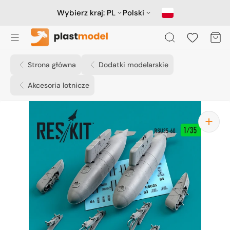
Przejdź
do
Wybierz kraj:
PL
Polski
treści
Koszyk
Strona główna
Dodatki modelarskie
Akcesoria lotnicze
Otwórz
media
1
w
widoku
galerii