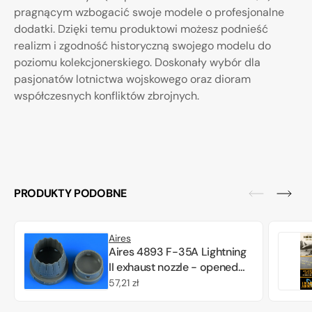
pragnącym wzbogacić swoje modele o profesjonalne
dodatki. Dzięki temu produktowi możesz podnieść
realizm i zgodność historyczną swojego modelu do
poziomu kolekcjonerskiego. Doskonały wybór dla
pasjonatów lotnictwa wojskowego oraz dioram
współczesnych konfliktów zbrojnych.
PRODUKTY PODOBNE
Aires
Aires 4893 F-35A Lightning
II exhaust nozzle - opened
position Tamiya 1/48
Cena
57,21 zł
regularna