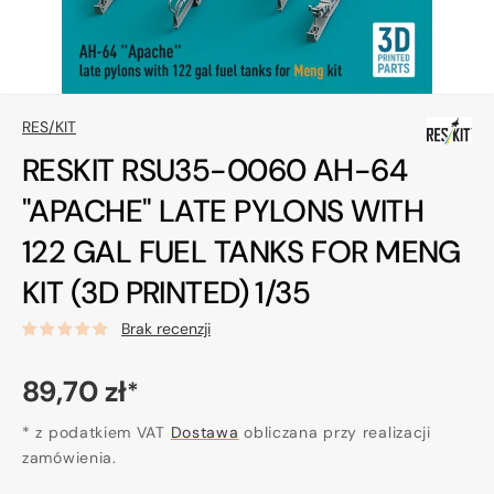
RES/KIT
RESKIT RSU35-0060 AH-64
"APACHE" LATE PYLONS WITH
122 GAL FUEL TANKS FOR MENG
KIT (3D PRINTED) 1/35
Brak recenzji
Cena
89,70 zł
*
regularna
* z podatkiem VAT
Dostawa
obliczana przy realizacji
zamówienia.