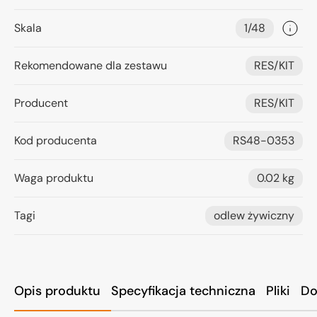
Skala
1/48
Rekomendowane dla zestawu
RES/KIT
Producent
RES/KIT
Kod producenta
RS48-0353
Waga produktu
0.02 kg
Tagi
odlew żywiczny
Opis produktu
Specyfikacja techniczna
Pliki
Do