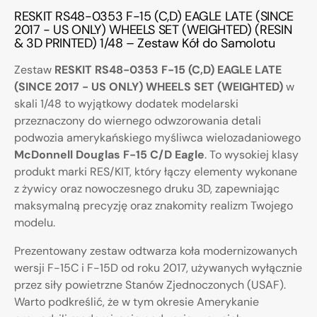
RESKIT RS48-0353 F-15 (C,D) EAGLE LATE (SINCE
2017 - US ONLY) WHEELS SET (WEIGHTED) (RESIN
& 3D PRINTED) 1/48 – Zestaw Kół do Samolotu
Zestaw
RESKIT RS48-0353 F-15 (C,D) EAGLE LATE
(SINCE 2017 - US ONLY) WHEELS SET (WEIGHTED)
w
skali 1/48 to wyjątkowy dodatek modelarski
przeznaczony do wiernego odwzorowania detali
podwozia amerykańskiego myśliwca wielozadaniowego
McDonnell Douglas F-15 C/D Eagle
. To wysokiej klasy
produkt marki RES/KIT, który łączy elementy wykonane
z żywicy oraz nowoczesnego druku 3D, zapewniając
maksymalną precyzję oraz znakomity realizm Twojego
modelu.
Prezentowany zestaw odtwarza koła modernizowanych
wersji F-15C i F-15D od roku 2017, używanych wyłącznie
przez siły powietrzne Stanów Zjednoczonych (USAF).
Warto podkreślić, że w tym okresie Amerykanie