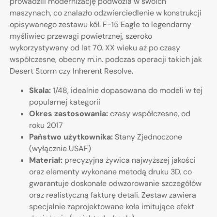
prowadzili modernizację podwozia w swoich
maszynach, co znalazło odzwierciedlenie w konstrukcji
opisywanego zestawu kół. F-15 Eagle to legendarny
myśliwiec przewagi powietrznej, szeroko
wykorzystywany od lat 70. XX wieku aż po czasy
współczesne, obecny m.in. podczas operacji takich jak
Desert Storm czy Inherent Resolve.
Skala:
1/48, idealnie dopasowana do modeli w tej
popularnej kategorii
Okres zastosowania:
czasy współczesne, od
roku 2017
Państwo użytkownika:
Stany Zjednoczone
(wyłącznie USAF)
Materiał:
precyzyjna żywica najwyższej jakości
oraz elementy wykonane metodą druku 3D, co
gwarantuje doskonałe odwzorowanie szczegółów
oraz realistyczną fakturę detali. Zestaw zawiera
specjalnie zaprojektowane koła imitujące efekt