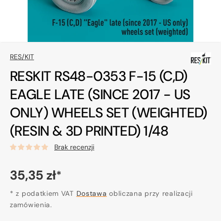
RES/KIT
RESKIT RS48-0353 F-15 (C,D)
EAGLE LATE (SINCE 2017 - US
ONLY) WHEELS SET (WEIGHTED)
(RESIN & 3D PRINTED) 1/48
Brak recenzji
Cena
35,35 zł
*
regularna
* z podatkiem VAT
Dostawa
obliczana przy realizacji
zamówienia.