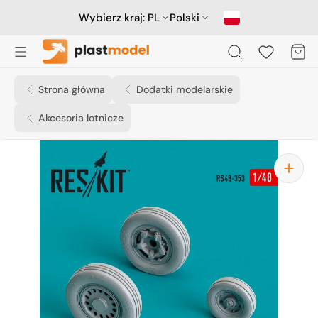
Przejdź
do
Wybierz kraj:
PL
Polski
treści
Koszyk
Strona główna
Dodatki modelarskie
Akcesoria lotnicze
Otwórz
media
1
w
widoku
galerii