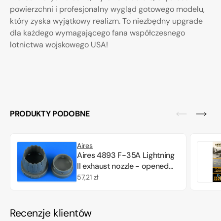
powierzchni i profesjonalny wygląd gotowego modelu,
który zyska wyjątkowy realizm. To niezbędny upgrade
dla każdego wymagającego fana współczesnego
lotnictwa wojskowego USA!
PRODUKTY PODOBNE
Aires
Aires 4893 F-35A Lightning
II exhaust nozzle - opened
position Tamiya 1/48
Cena
57,21 zł
regularna
Recenzje klientów