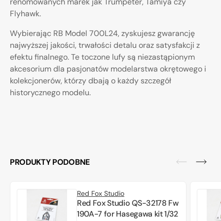
renomowanych marek jak Trumpeter, Tamiya czy
Flyhawk.
Wybierając RB Model 700L24, zyskujesz gwarancję
najwyższej jakości, trwałości detalu oraz satysfakcji z
efektu finalnego. Te toczone lufy są niezastąpionym
akcesorium dla pasjonatów modelarstwa okrętowego i
kolekcjonerów, którzy dbają o każdy szczegół
historycznego modelu.
PRODUKTY PODOBNE
Red Fox Studio
Red Fox Studio QS-32178 Fw
190A-7 for Hasegawa kit 1/32