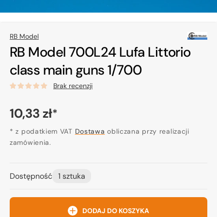
RB Model
RB Model 700L24 Lufa Littorio
class main guns 1/700
Brak recenzji
Cena
10,33 zł
*
regularna
* z podatkiem VAT
Dostawa
obliczana przy realizacji
zamówienia.
Dostępność
1 sztuka
DODAJ DO KOSZYKA