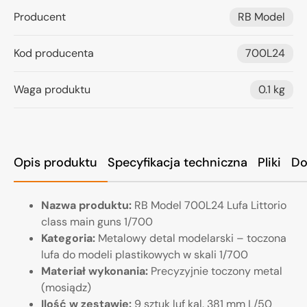
Producent
RB Model
Kod producenta
700L24
Waga produktu
0.1 kg
Opis produktu
Specyfikacja techniczna
Pliki
Do
Nazwa produktu:
RB Model 700L24 Lufa Littorio
class main guns 1/700
Kategoria:
Metalowy detal modelarski – toczona
lufa do modeli plastikowych w skali 1/700
Materiał wykonania:
Precyzyjnie toczony metal
(mosiądz)
Ilość w zestawie:
9 sztuk luf kal. 381 mm L/50