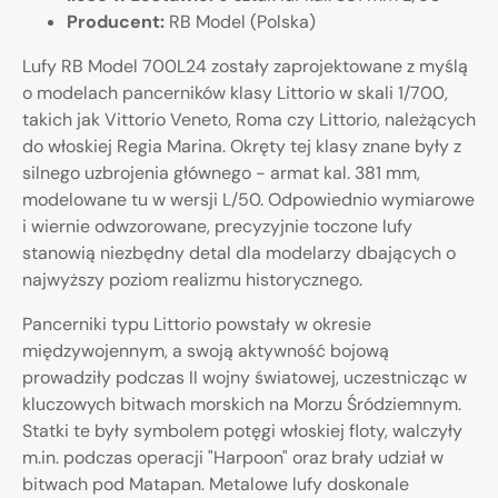
Producent:
RB Model (Polska)
Lufy RB Model 700L24 zostały zaprojektowane z myślą
o modelach pancerników klasy Littorio w skali 1/700,
takich jak Vittorio Veneto, Roma czy Littorio, należących
do włoskiej Regia Marina. Okręty tej klasy znane były z
silnego uzbrojenia głównego - armat kal. 381 mm,
modelowane tu w wersji L/50. Odpowiednio wymiarowe
i wiernie odwzorowane, precyzyjnie toczone lufy
stanowią niezbędny detal dla modelarzy dbających o
najwyższy poziom realizmu historycznego.
Pancerniki typu Littorio powstały w okresie
międzywojennym, a swoją aktywność bojową
prowadziły podczas II wojny światowej, uczestnicząc w
kluczowych bitwach morskich na Morzu Śródziemnym.
Statki te były symbolem potęgi włoskiej floty, walczyły
m.in. podczas operacji "Harpoon" oraz brały udział w
bitwach pod Matapan. Metalowe lufy doskonale