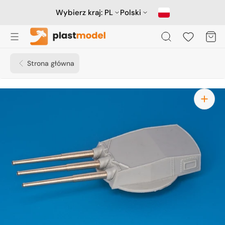
Przejdź
do
Wybierz kraj:
PL
Polski
treści
Koszyk
Strona główna
Otwórz
media
1
w
widoku
galerii