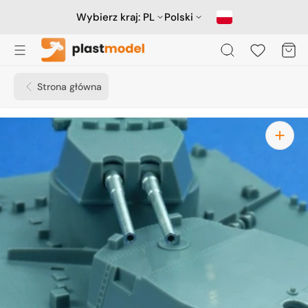
Przejdź
do
Wybierz kraj:
PL
Polski
treści
Koszyk
Strona główna
Otwórz
media
1
w
widoku
galerii