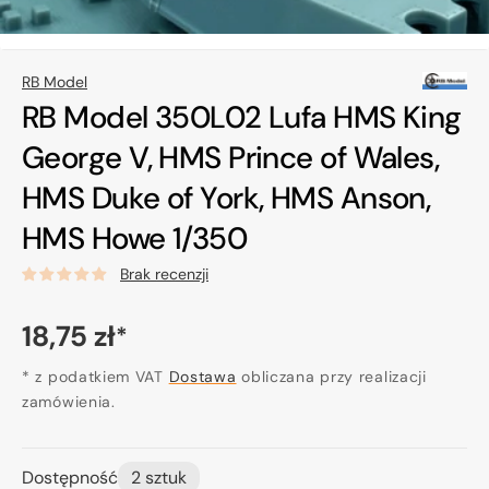
RB Model
RB Model 350L02 Lufa HMS King
George V, HMS Prince of Wales,
HMS Duke of York, HMS Anson,
HMS Howe 1/350
Brak recenzji
Cena
18,75 zł
*
regularna
* z podatkiem VAT
Dostawa
obliczana przy realizacji
zamówienia.
Dostępność
2 sztuk