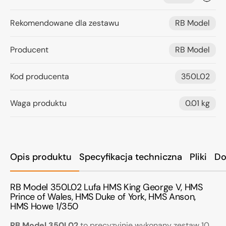
Rekomendowane dla zestawu
RB Model
Producent
RB Model
Kod producenta
350L02
Waga produktu
0.01 kg
Opis produktu
Specyfikacja techniczna
Pliki
Do
RB Model 350L02 Lufa HMS King George V, HMS
Prince of Wales, HMS Duke of York, HMS Anson,
HMS Howe 1/350
RB Model 350L02
to precyzyjnie wykonany zestaw 10