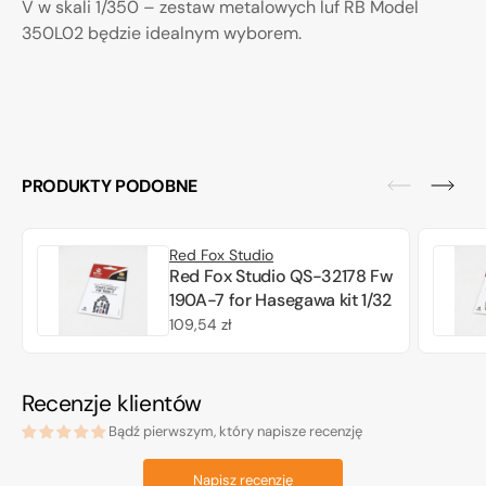
V w skali 1/350 – zestaw metalowych luf RB Model
350L02 będzie idealnym wyborem.
PRODUKTY PODOBNE
Red Fox Studio
Red Fox Studio QS-32178 Fw
190A-7 for Hasegawa kit 1/32
Cena
109,54 zł
regularna
Recenzje klientów
Bądź pierwszym, który napisze recenzję
Napisz recenzję