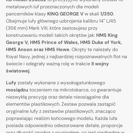
metalowych luf przeznaczonych dla modeli
pancerników klasy
KING GEORGE V
w skali
1/350
.
Obejmuje lufy głównego uzbrojenia kalibru 14" L/45
(356 mm) Mark VIII, które zastosujesz przy
konstruowaniu modeli takich okrętów jak:
HMS King
George V, HMS Prince of Wales, HMS Duke of York,
HMS Anson oraz HMS Howe
. Okręty te należały do
Royal Navy, jednej z najbardziej rozpoznawalnych flot na
świecie i odegrały ważną rolę w trakcie
II wojny
światowej
.
Lufy
zostały wykonane z wysokogatunkowego
mosiądzu
toczeniem na mikrotokarce, co gwarantuje
niezwykłą precyzję oraz detale nieosiągalne dla
elementów plastikowych. Zestaw pozwala zastąpić
oryginalne lufy z zestawów plastikowych, znacząco
poprawiając realizm końcowego modelu. Każda lufa
posiada odpowiednio odwzorowane detale, proporcje
oraz długość zgodną z oryginałem, co jest niezbędne w