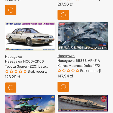
Figure 1/24
Cena
217,56 zł
regularna
regularna
Hasegawa
Hasegawa
Hasegawa 65838 VF-31A
Hasegawa HC66-21166
Kairos Macross Delta 1/72
Toyota Soarer (Z20) Late
Brak recenzji
Version 3.0GT-Limited (1989)
Brak recenzji
Cena
147,94 zł
1/24
Cena
123,29 zł
regularna
regularna