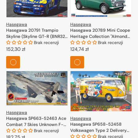
Hasegawa
Hasegawa
Hasegawa 20791 Trampio
Hasegawa 20789 Mini Coope
Skyline (Skyline GT-R (BNR32
Heritage Collection "Almond
Gr. A) 1990 Inter Tec) 1/24
Brak recenzji
Green" (1997) 1/24
Brak recenzji
Cena
152,30 zł
Cena
124,74 zł
regularna
regularna
Hasegawa
Hasegawa SP663-52463 Ace
Hasegawa
Hasegawa SP658-52458
Combat 7 Skies Unknown F-
Volkswagen Type 2 Delivery
15C Eagle "Galm 1" w/ Acrylic
Brak recenzji
Van "Lucy McDonnell" w/
Brak recenzji
Stand 1/72
Cena
182,75 zł