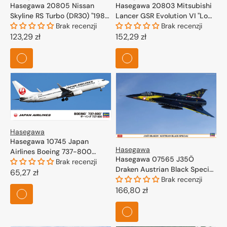
Hasegawa 20805 Nissan
Hasegawa 20803 Mitsubishi
Skyline RS Turbo (DR30) "1986
Lancer GSR Evolution VI "Low
JTC Champion" 1/24
Brak recenzji
Down Version" 1/24
Brak recenzji
Cena
123,29 zł
Cena
152,29 zł
regularna
regularna
Hasegawa
Hasegawa 10745 Japan
Hasegawa
Airlines Boeing 737-800
Hasegawa 07565 J35Ö
1/200
Brak recenzji
Draken Austrian Black Special
Cena
65,27 zł
1/48
Brak recenzji
regularna
Cena
166,80 zł
regularna