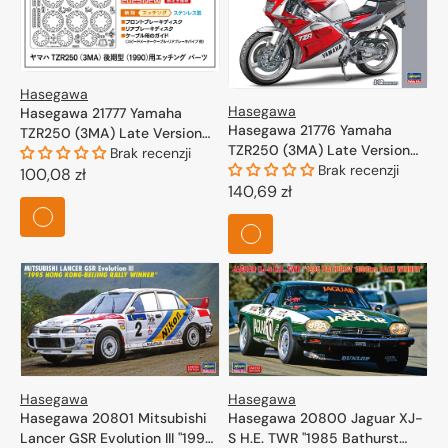
Hasegawa
Hasegawa
Hasegawa 21777 Yamaha
Hasegawa 21776 Yamaha
TZR250 (3MA) Late Version
TZR250 (3MA) Late Version
(1990) Etching Parts 1/12
Brak recenzji
(1990) 1/12
Brak recenzji
Cena
100,08 zł
Cena
140,69 zł
regularna
regularna
Hasegawa
Hasegawa
Hasegawa 20801 Mitsubishi
Hasegawa 20800 Jaguar XJ-
Lancer GSR Evolution III "1995
S H.E. TWR "1985 Bathurst