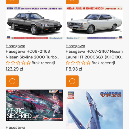
Hasegawa
Hasegawa
Hasegawa HC68-21168
Hasegawa HC67-21167 Nissan
Nissan Skyline 2000 Turbo
Laurel HT 2000SGX (KHC130)
Intercooler RS-X (R30) Late
Brak recenzji
Late Version (1973) 1/24
Brak recenzji
Version (1984) 1/24
Cena
123,29 zł
Cena
118,93 zł
regularna
regularna
Hasegawa