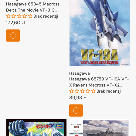
Hasegawa 65845 Macross
Delta The Movie VF-31C
Siegfried Makina Nakajima
Brak recenzji
Color 1/72
Cena
172,60 zł
regularna
Hasegawa
Hasegawa 65759 VF-19A VF-
X Ravens Macross VF-X2
Limited Edition 1/72
Brak recenzji
Cena
89,93 zł
regularna