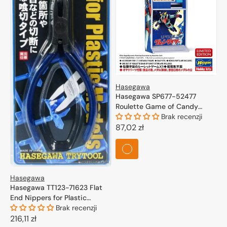
Hasegawa
Hasegawa SP677-52477
Roulette Game of Candy
Store "UFO Robo Grendizer"
Brak recenzji
1/12
Cena
87,02 zł
regularna
Hasegawa
Hasegawa TT123-71623 Flat
End Nippers for Plastic
Models
Brak recenzji
Cena
216,11 zł