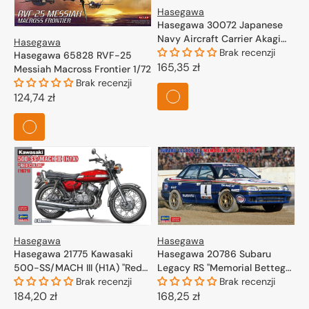
Hasegawa
Hasegawa 30072 Japanese
Navy Aircraft Carrier Akagi
Hasegawa
"Three Flight Deck" w/
Brak recenzji
Hasegawa 65828 RVF-25
Carrier-Based Aircraft Set
Cena
165,35 zł
Messiah Macross Frontier 1/72
(Biplane) 1/700
regularna
Brak recenzji
Cena
124,74 zł
regularna
Hasegawa
Hasegawa
Hasegawa 20786 Subaru
Hasegawa 21775 Kawasaki
Legacy RS "Memorial Bettega
500-SS/MACH III (H1A) "Red
1991" 1/24
Brak recenzji
Color" (1971) 1/12
Brak recenzji
Cena
168,25 zł
Cena
184,20 zł