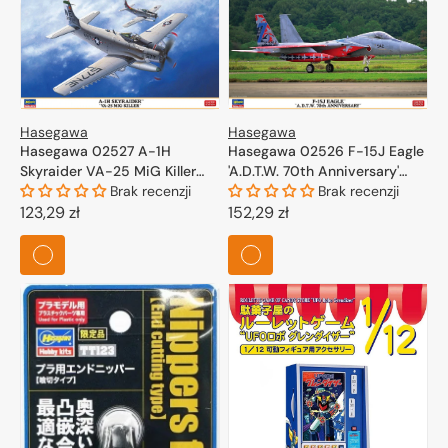
Hasegawa
Hasegawa
Hasegawa 02527 A-1H
Hasegawa 02526 F-15J Eagle
Skyraider VA-25 MiG Killer
'A.D.T.W. 70th Anniversary'
1/72
Brak recenzji
1/72
Brak recenzji
Cena
123,29 zł
Cena
152,29 zł
regularna
regularna