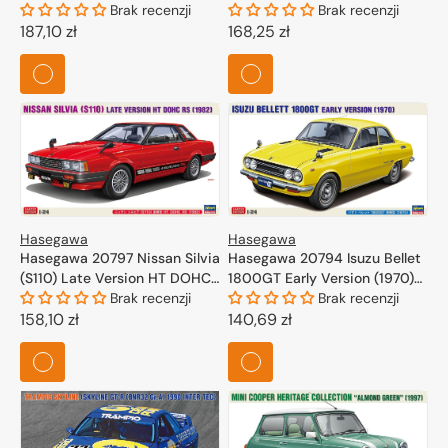
Hong Kong-Beijing Rally
Brak recenzji
1000 km Race Winner" 1/24
Brak recenzji
Winner" 1/24
Cena
187,10 zł
Cena
168,25 zł
regularna
regularna
Hasegawa
Hasegawa
Hasegawa 20797 Nissan Silvia
Hasegawa 20794 Isuzu Bellet
(S110) Late Version HT DOHC
1800GT Early Version (1970)
RS (1982) 1/24
Brak recenzji
1/24
Brak recenzji
Cena
158,10 zł
Cena
140,69 zł
regularna
regularna