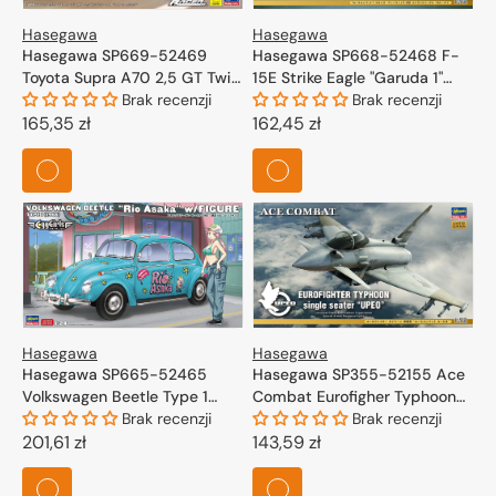
Hasegawa
Hasegawa
Hasegawa SP669-52469
Hasegawa SP668-52468 F-
Toyota Supra A70 2,5 GT Twin
15E Strike Eagle "Garuda 1"
Turbo R "Snake Holic" Tokyo
Brak recenzji
Ace Combat 7 1/72
Brak recenzji
Xtreme Racer 1/24
Cena
165,35 zł
Cena
162,45 zł
regularna
regularna
Hasegawa
Hasegawa
Hasegawa SP665-52465
Hasegawa SP355-52155 Ace
Volkswagen Beetle Type 1
Combat Eurofigher Typhoon
(1966) "Rio Asaka" w/ Figure
Brak recenzji
Single Seater "UPEO" 1/72
Brak recenzji
1/24
Cena
201,61 zł
Cena
143,59 zł
regularna
regularna