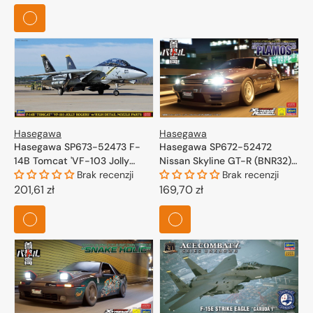
regularna
Hasegawa
Hasegawa
Hasegawa SP673-52473 F-
Hasegawa SP672-52472
14B Tomcat 'VF-103 Jolly
Nissan Skyline GT-R (BNR32)
Rogers' w/ High Detail Nozzle
Brak recenzji
"Plamos" Tokyo Xtreme Racer
Brak recenzji
Parts 1/72
Cena
201,61 zł
1/24
Cena
169,70 zł
regularna
regularna