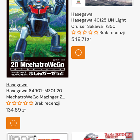
Hasegawa
Hasegawa 40125 IJN Light
Cruiser Sakawa 1/350
Brak recenzji
Cena
549,71 zł
regularna
Hasegawa
Hasegawa 64901-MZ01 20
MechatroWeGo Mazinger Z
Vol. 1 1/20
Brak recenzji
Cena
134,89 zł
regularna