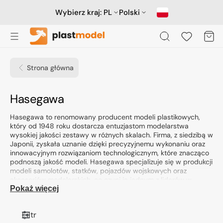
Przejdź
do
Wybierz kraj:
PL
Polski
treści
Koszyk
Strona główna
Kolekcja:
Hasegawa
Hasegawa to renomowany producent modeli plastikowych,
który od 1948 roku dostarcza entuzjastom modelarstwa
wysokiej jakości zestawy w różnych skalach. Firma, z siedzibą w
Japonii, zyskała uznanie dzięki precyzyjnemu wykonaniu oraz
innowacyjnym rozwiązaniom technologicznym, które znacząco
podnoszą jakość modeli. Hasegawa specjalizuje się w produkcji
modeli samolotów, statków, pojazdów wojskowych oraz
akcesoriów modelarskich, co czyni ją jednym z liderów w
branży.
Pokaż więcej
Profil działalności i specjalizacja
Filtr
Hasegawa koncentruje się na tworzeniu modeli wtryskowych,