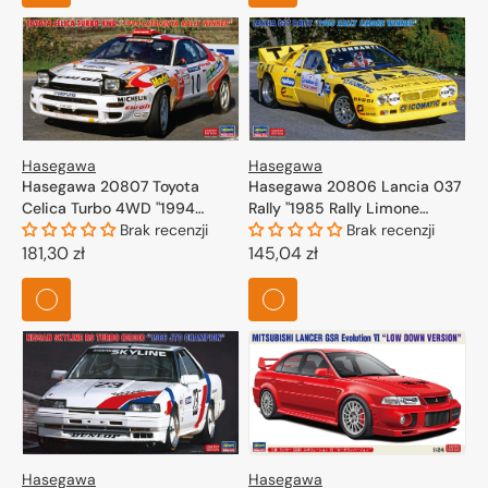
Hasegawa
Hasegawa
Hasegawa 20806 Lancia 037
Hasegawa 20807 Toyota
Rally "1985 Rally Limone
Celica Turbo 4WD "1994
Winner" 1/24
Brak recenzji
Catalunya Rally Winner" 1/24
Brak recenzji
Cena
145,04 zł
Cena
181,30 zł
regularna
regularna
Hasegawa
Hasegawa