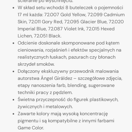
ścieranie po wyschnięciu.
W skład setu wchodzi 8 buteleczek o pojemności
17 ml każda: 72.007 Gold Yellow, 72.099 Cadmium
Skin, 72.011 Gory Red, 72.095 Glacier Blue, 72.020
Imperial Blue, 72.087 Violet Ink, 72.015 Hexed
Lichen, 72.051 Black.
Odcienie doskonale skomponowane pod kątem
cieniowania, rozjaśnień i efektów specjalnych na
realistycznych łuskach, pazurach czy błonach
skrzydeł smoków.
Dołączony ekskluzywny przewodnik malowania
autorstwa Ángel Giráldez – szczegółowe zdjęcia,
etapy nanoszenia farb, blending, sugerowane
techniki pracy z pędzlem.
Świetna przyczepność do figurek plastikowych,
żywicznych i metalowych.
Zawarte kolory mają wysoką koncentrację
pigmentu i są kompatybilne z innymi farbami
Game Color.