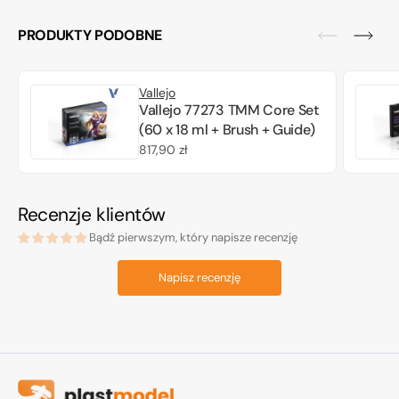
PRODUKTY PODOBNE
Vallejo
Vallejo 77273 TMM Core Set
(60 x 18 ml + Brush + Guide)
Cena
817,90 zł
regularna
Recenzje klientów
Bądź pierwszym, który napisze recenzję
Napisz recenzję