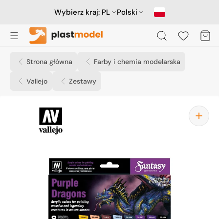
Przejdź
do
Wybierz kraj:
PL
Polski
treści
Koszyk
Strona główna
Farby i chemia modelarska
Vallejo
Zestawy
Otwórz
media
1
w
widoku
galerii