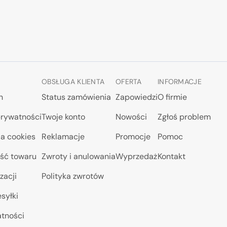
OBSŁUGA KLIENTA
OFERTA
INFORMACJE
n
Status zamówienia
Zapowiedzi
O firmie
prywatności
Twoje konto
Nowości
Zgłoś problem
a cookies
Reklamacje
Promocje
Pomoc
ść towaru
Zwroty i anulowania
Wyprzedaż
Kontakt
zacji
Polityka zwrotów
syłki
atności