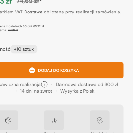
3 zł
*
74,69 zł
a
Cena
ocyjna
datkiem VAT
regularna
Dostawa
obliczana przy realizacji zamówienia.
cena z ostatnich 30 dni:
65,72 zł
arna:
74,69 zł
ność
+10 sztuk
DODAJ DO KOSZYKA
kawiczna realizacja
Darmowa dostawa od 300 zł
14 dni na zwrot
Wysyłka z Polski