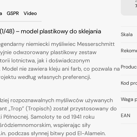
a
GSPR
Video
/48) – model plastikowy do sklejania
Skala
gendarny niemiecki myśliwiec Messerschmitt
Rekome
yzyjnie odwzorowany plastikowy zestaw
rii lotnictwa, jak i doświadczonym
Produc
Model nie zawiera kleju ani farb, co pozwala na
rojektu według własnych preferencji.
Kod pr
Waga p
rdziej rozpoznawalnych myśliwców używanych
iant „Trop” (Tropisch) został przystosowany do
EAN
i Północnej. Samoloty te od 1941 roku
 śródziemnomorskim, wspierając siły
.in. podczas słynnej bitwy pod El-Alamein.