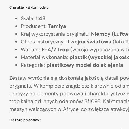
Charakterystyka modelu
Skala:
1:48
Producent:
Tamiya
Kraj wykorzystania oryginału:
Niemcy (Luftw
Okres historyczny:
II wojna światowa
(lata 
Wariant:
E-4/7 Trop
(wersja wyposażona w fi
Materiał wykonania:
plastik (wysokiej jakośc
Kategoria:
plastikowy model do sklejania
Zestaw wyróżnia się doskonałą jakością detali pow
oryginału. W komplecie znajdziesz klarownie odlan
precyzyjne elementy podwozia i charakterystyczny 
tropikalną od innych odałonów Bf109E. Kalkoman
maszyn walczących w Afryce, co zwiększa atrakcyj
Dla kogo polecamy?