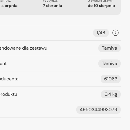
Zamów:
Wysyłka:
U twoich drzwi:
7 sierpnia
7 sierpnia
do
10 sierpnia
1/48
ndowane dla zestawu
Tamiya
ent
Tamiya
oducenta
61063
roduktu
0.4 kg
4950344993079