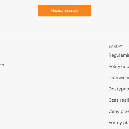
Napisz recenzję
ZAKUPY
Regulami
ych
Polityka 
Ustawieni
Dostępno
Czas reali
Ceny prze
Formy pł