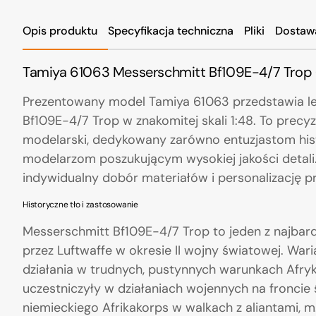
Opis produktu
Specyfikacja techniczna
Pliki
Dostaw
Tamiya 61063 Messerschmitt Bf109E-4/7 Trop (1
Prezentowany model Tamiya 61063 przedstawia le
Bf109E-4/7 Trop w znakomitej skali 1:48. To prec
modelarski, dedykowany zarówno entuzjastom histo
modelarzom poszukującym wysokiej jakości detali. 
indywidualny dobór materiałów i personalizację p
Historyczne tło i zastosowanie
Messerschmitt Bf109E-4/7 Trop to jeden z najba
przez Luftwaffe w okresie II wojny światowej. War
działania w trudnych, pustynnych warunkach Afryk
uczestniczyły w działaniach wojennych na froncie
niemieckiego Afrikakorps w walkach z aliantami, m