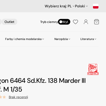
Wybierz kraj:
PL
Polski
Koszyk
Outlet
Tryb ciemny
Wył.
Farby i chemia modelarska
Narzędzia
Literatura
nictwa
ów
Samochody
Scenerie
Akcesoria lotnicze
Amazing Art.
Kleje
zepy
Star Wars & Science Fiction
Gabloty na modele
Heller
Narzędzia do wiercenia
Hasegawa Seria MechatroWeGo
Śruby i nakrętki
MR. Paint
Pasty polerskie itp
on 6464 Sd.Kfz. 138 Marder III
kujące
Figurki
Molotow
Pędzle
. M 1/35
odelarskie
Tamiya
Środki czyszczące
Brak recenzji
Zero Paints