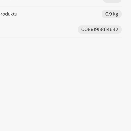
roduktu
0.9 kg
0089195864642