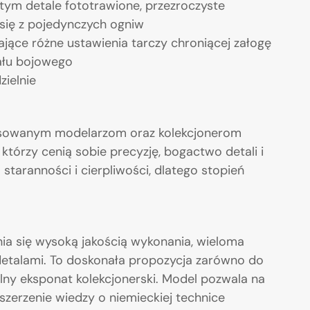
 tym detale fototrawione, przezroczyste
 się z pojedynczych ogniw
jące różne ustawienia tarczy chroniącej załogę
iału bojowego
zielnie
nsowanym modelarzom oraz kolekcjonerom
którzy cenią sobie precyzję, bogactwo detali i
aranności i cierpliwości, dlatego stopień
nia się wysoką jakością wykonania, wieloma
talami. To doskonała propozycja zarówno do
ielny eksponat kolekcjonerski. Model pozwala na
zerzenie wiedzy o niemieckiej technice