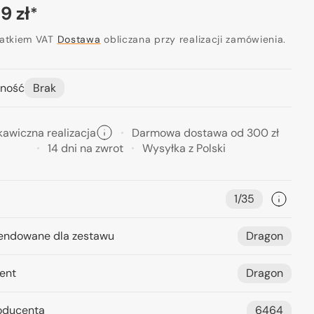
a
69 zł
*
ularna
datkiem VAT
Dostawa
obliczana przy realizacji zamówienia.
ność
Brak
Otwórz
media
2
w
kawiczna realizacja
Darmowa dostawa od 300 zł
widoku
14 dni na zwrot
Wysyłka z Polski
galerii
1/35
ndowane dla zestawu
Dragon
ent
Dragon
oducenta
6464