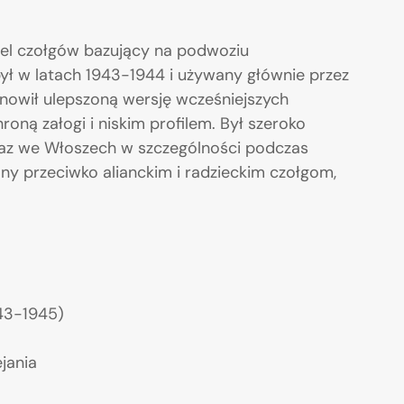
yciel czołgów bazujący na podwoziu
ł w latach 1943-1944 i używany głównie przez
nowił ulepszoną wersję wcześniejszych
ną załogi i niskim profilem. Był szeroko
az we Włoszech w szczególności podczas
ny przeciwko alianckim i radzieckim czołgom,
943-1945)
jania