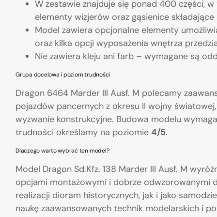
W zestawie znajduje się ponad 400 części, w
elementy wizjerów oraz gąsienice składające
Model zawiera opcjonalne elementy umożliwia
oraz kilka opcji wyposażenia wnętrza przedz
Nie zawiera kleju ani farb – wymagane są odd
Grupa docelowa i poziom trudności
Dragon 6464 Marder III Ausf. M polecamy zaawa
pojazdów pancernych z okresu II wojny światowej, 
wyzwanie konstrukcyjne. Budowa modelu wymaga st
trudności określamy na poziomie
4/5
.
Dlaczego warto wybrać ten model?
Model Dragon Sd.Kfz. 138 Marder III Ausf. M wyróż
opcjami montażowymi i dobrze odwzorowanymi de
realizacji dioram historycznych, jak i jako samodz
naukę zaawansowanych technik modelarskich i pos