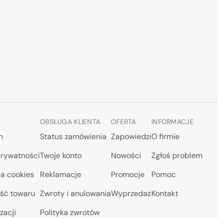
OBSŁUGA KLIENTA
OFERTA
INFORMACJE
n
Status zamówienia
Zapowiedzi
O firmie
prywatności
Twoje konto
Nowości
Zgłoś problem
a cookies
Reklamacje
Promocje
Pomoc
ść towaru
Zwroty i anulowania
Wyprzedaż
Kontakt
zacji
Polityka zwrotów