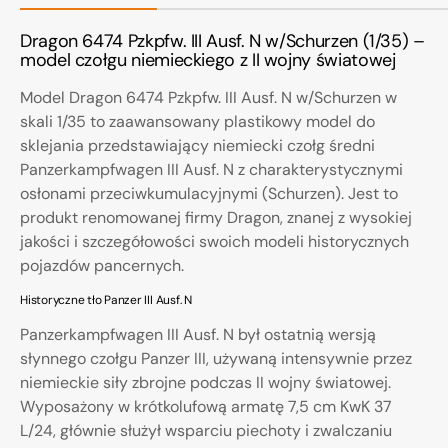
Dragon 6474 Pzkpfw. III Ausf. N w/Schurzen (1/35) –
model czołgu niemieckiego z II wojny światowej
Model Dragon 6474 Pzkpfw. III Ausf. N w/Schurzen w
skali 1/35 to zaawansowany plastikowy model do
sklejania przedstawiający niemiecki czołg średni
Panzerkampfwagen III Ausf. N z charakterystycznymi
osłonami przeciwkumulacyjnymi (Schurzen). Jest to
produkt renomowanej firmy Dragon, znanej z wysokiej
jakości i szczegółowości swoich modeli historycznych
pojazdów pancernych.
Historyczne tło Panzer III Ausf. N
Panzerkampfwagen III Ausf. N był ostatnią wersją
słynnego czołgu Panzer III, używaną intensywnie przez
niemieckie siły zbrojne podczas II wojny światowej.
Wyposażony w krótkolufową armatę 7,5 cm KwK 37
L/24, głównie służył wsparciu piechoty i zwalczaniu