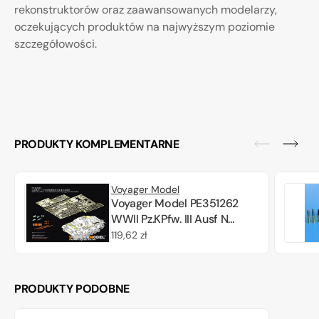
rekonstruktorów oraz zaawansowanych modelarzy,
oczekujących produktów na najwyższym poziomie
szczegółowości.
PRODUKTY KOMPLEMENTARNE
Voyager Model
Voyager Model PE351262
WWII Pz.KPfw. III Ausf N
Africa troop upgrade set
Cena
119,62 zł
basic For DRAGON
regularna
6431/6956 1/35
PRODUKTY PODOBNE