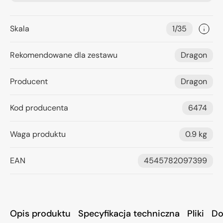
Skala
1/35
Rekomendowane dla zestawu
Dragon
Producent
Dragon
Kod producenta
6474
Waga produktu
0.9 kg
EAN
4545782097399
Opis produktu
Specyfikacja techniczna
Pliki
Do