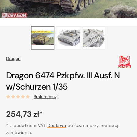
Dragon
Dragon 6474 Pzkpfw. III Ausf. N
w/Schurzen 1/35
Brak recenzji
Cena
254,73 zł
*
regularna
* z podatkiem VAT
Dostawa
obliczana przy realizacji
zamówienia.