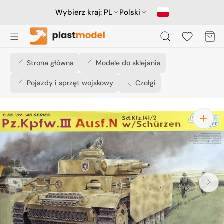
Przejdź
do
Wybierz kraj:
PL
Polski
treści
Koszyk
Strona główna
Modele do sklejania
Pojazdy i sprzęt wojskowy
Czołgi
Otwórz
media
1
w
widoku
galerii