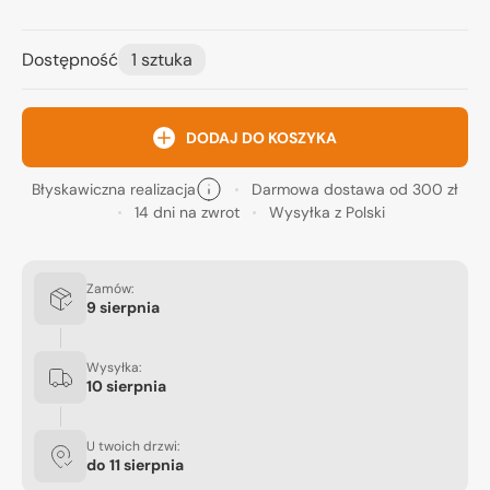
Dostępność
1 sztuka
DODAJ DO KOSZYKA
Błyskawiczna realizacja
Darmowa dostawa od 300 zł
14 dni na zwrot
Wysyłka z Polski
Zamów:
9 sierpnia
Wysyłka:
10 sierpnia
U twoich drzwi:
do
11 sierpnia