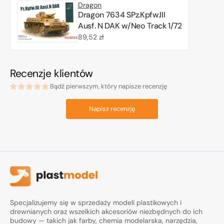
Dragon
Dragon 7634 SPz.Kpfw.III
Ausf. N DAK w/Neo Track 1/72
Cena
89,52 zł
regularna
Recenzje klientów
Bądź pierwszym, który napisze recenzję
Napisz recenzję
Specjalizujemy się w sprzedaży modeli plastikowych i
drewnianych oraz wszelkich akcesoriów niezbędnych do ich
budowy — takich jak farby, chemia modelarska, narzędzia,