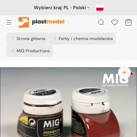
Przejdź
do
Wybierz kraj:
PL
Polski
treści
Koszyk
Strona główna
Farby i chemia modelarska
MIG Productions
Otwórz
media
1
w
widoku
galerii