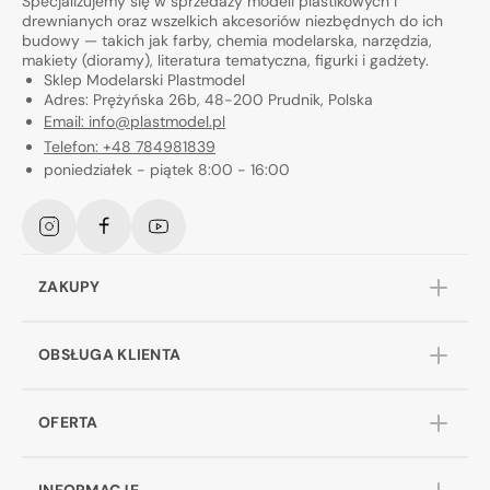
Specjalizujemy się w sprzedaży modeli plastikowych i
drewnianych oraz wszelkich akcesoriów niezbędnych do ich
budowy — takich jak farby, chemia modelarska, narzędzia,
makiety (dioramy), literatura tematyczna, figurki i gadżety.
Sklep Modelarski Plastmodel
Adres: Prężyńska 26b, 48-200 Prudnik, Polska
Email: info@plastmodel.pl
Telefon: +48 784981839
poniedziałek - piątek 8:00 - 16:00
Instagram
Facebook
YouTube
ZAKUPY
OBSŁUGA KLIENTA
OFERTA
INFORMACJE