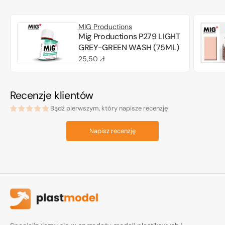
MIG Productions
Mig Productions P279 LIGHT
GREY-GREEN WASH (75ML)
Cena
25,50 zł
regularna
Recenzje klientów
Bądź pierwszym, który napisze recenzję
Napisz recenzję