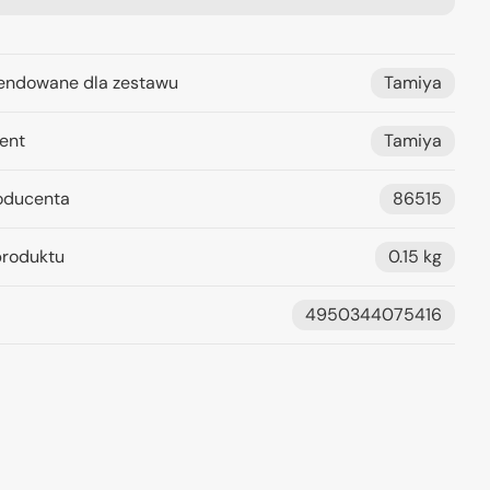
ndowane dla zestawu
Tamiya
ent
Tamiya
oducenta
86515
roduktu
0.15 kg
4950344075416