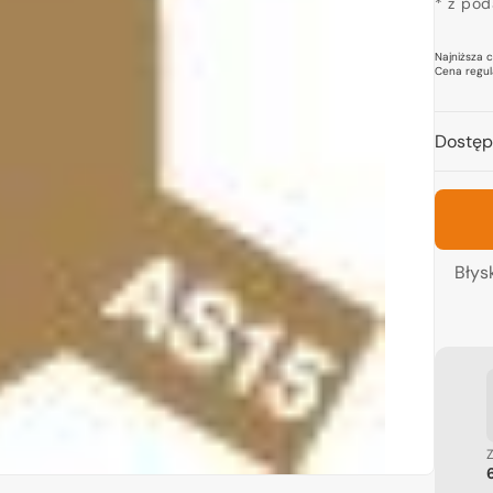
prom
* z po
Najniższa 
Cena regul
Dostęp
twórz
edia
idoku
lerii
Błys