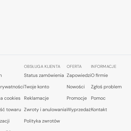
OBSŁUGA KLIENTA
OFERTA
INFORMACJE
n
Status zamówienia
Zapowiedzi
O firmie
prywatności
Twoje konto
Nowości
Zgłoś problem
a cookies
Reklamacje
Promocje
Pomoc
ść towaru
Zwroty i anulowania
Wyprzedaż
Kontakt
zacji
Polityka zwrotów