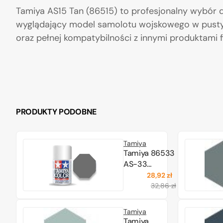
Tamiya AS15 Tan (86515) to profesjonalny wybór dl
wyglądający model samolotu wojskowego w pusty
oraz pełnej kompatybilności z innymi produktami 
PRODUKTY PODOBNE
Tamiya
Tamiya 86533
AS-33
CAMOUFLAGE
28,92 zł
Cena
Cena
GRAY 100ml.
32,86 zł
regularna
promocyjna
Tamiya
Tamiya