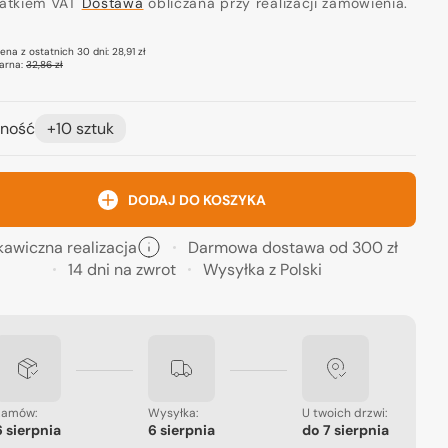
ocyjna
datkiem VAT
regularna
Dostawa
obliczana przy realizacji zamówienia.
cena z ostatnich 30 dni:
28,91 zł
arna:
32,86 zł
ność
+10 sztuk
DODAJ DO KOSZYKA
kawiczna realizacja
Darmowa dostawa od 300 zł
14 dni na zwrot
Wysyłka z Polski
Zamów:
Wysyłka:
U twoich drzwi:
6 sierpnia
6 sierpnia
do
7 sierpnia