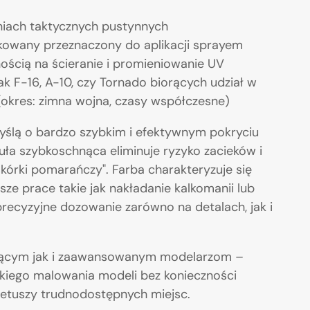
niach taktycznych pustynnych
fikowany przeznaczony do aplikacji sprayem
ością na ścieranie i promieniowanie UV
ak F-16, A-10, czy Tornado biorących udział w
(okres: zimna wojna, czasy współczesne)
yślą o bardzo szybkim i efektywnym pokryciu
ła szybkoschnąca eliminuje ryzyko zacieków i
skórki pomarańczy". Farba charakteryzuje się
sze prace takie jak nakładanie kalkomanii lub
precyzyjne dozowanie zarówno na detalach, jak i
ującym jak i zaawansowanym modelarzom –
bkiego malowania modeli bez konieczności
 retuszy trudnodostępnych miejsc.