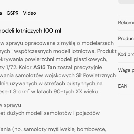
a
GSPR
Video
Rekome
odeli lotniczych 100 ml
Produc
ba w sprayu opracowana z myślą o modelarzach
ych i współczesnych modeli lotnictwa. Produkt
Kod pr
krywania powierzchni modeli plastikowych,
zy 1/72. Kolor
AS15 Tan
został precyzyjnie
Waga p
wania samolotów wojskowych Sił Powietrznych
lnie używanych w strefach pustynnych na
EAN
Desert Storm" w latach 90-tych XX wieku.
 w sprayu
wet dużych modeli samolotów i pojazdów
jania (np. samoloty myśliwskie, bombowce,