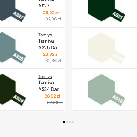
AS27
Gunship
28,92 zł
Cena
Cena
Gray 2
32,86 zł
regularna
promocyjna
(86527)
Tamiya
Tamiya
AS25 Dark
Ghost
28,92 zł
Cena
Cena
Grey
32,86 zł
regularna
promocyjna
(86525)
Tamiya
Tamiya
AS24 Dark
Green
28,92 zł
Cena
Cena
(Luftwaffe)
32,86 zł
regularna
promocyjna
(86524)