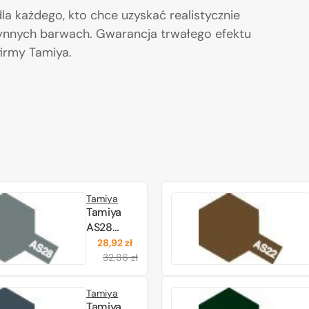
a każdego, kto chce uzyskać realistycznie
nnych barwach. Gwarancja trwałego efektu
firmy Tamiya.
Tamiya
Tamiya
AS28
Medium
28,92 zł
Cena
Cena
Gray
32,86 zł
regularna
promocyjna
(86528)
Tamiya
Tamiya