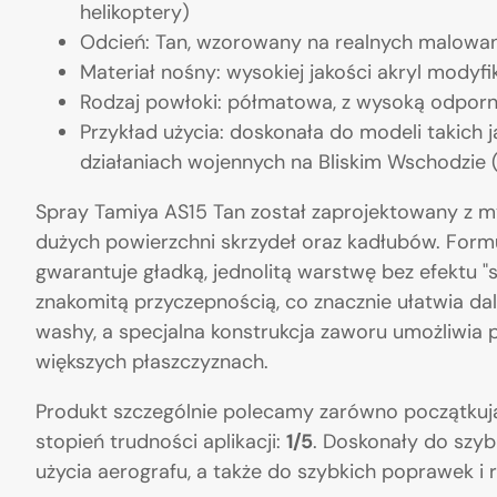
helikoptery)
Odcień: Tan, wzorowany na realnych malowa
Materiał nośny: wysokiej jakości akryl mody
Rodzaj powłoki: półmatowa, z wysoką odporn
Przykład użycia: doskonała do modeli takich j
działaniach wojennych na Bliskim Wschodzie 
Spray Tamiya AS15 Tan został zaprojektowany z m
dużych powierzchni skrzydeł oraz kadłubów. Formu
gwarantuje gładką, jednolitą warstwę bez efektu "
znakomitą przyczepnością, co znacznie ułatwia dal
washy, a specjalna konstrukcja zaworu umożliwia 
większych płaszczyznach.
Produkt szczególnie polecamy zarówno początk
stopień trudności aplikacji:
1/5
. Doskonały do szy
użycia aerografu, a także do szybkich poprawek i