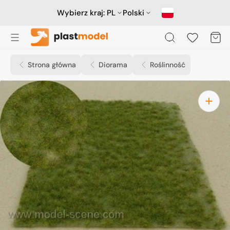
Przejdź
do
Wybierz kraj:
PL
Polski
treści
Koszyk
Strona główna
Diorama
Roślinność
Otwórz
media
1
w
widoku
galerii