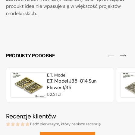
produkt idealnie wpasuje się w większość projektów
modelarskich.
PRODUKTY PODOBNE
E.T. Model
E.T. Model J35-014 Sun
Flower 1/35
Cena
52,21 zł
regularna
Recenzje klientów
Bądź pierwszym, który napisze recenzję