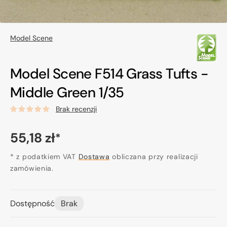
Model Scene
Model Scene F514 Grass Tufts -
Middle Green 1/35
Brak recenzji
Cena
55,18 zł
*
regularna
* z podatkiem VAT
Dostawa
obliczana przy realizacji
zamówienia.
Dostępność
Brak