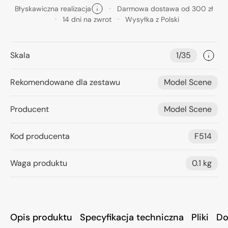
Błyskawiczna realizacja
Darmowa dostawa od 300 zł
14 dni na zwrot
Wysyłka z Polski
Skala
1/35
Rekomendowane dla zestawu
Model Scene
Producent
Model Scene
Kod producenta
F514
Waga produktu
0.1 kg
Opis produktu
Specyfikacja techniczna
Pliki
Do