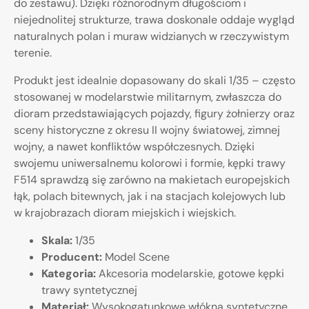
do zestawu). Dzięki różnorodnym długościom i
niejednolitej strukturze, trawa doskonale oddaje wygląd
naturalnych polan i muraw widzianych w rzeczywistym
terenie.
Produkt jest idealnie dopasowany do skali 1/35 – często
stosowanej w modelarstwie militarnym, zwłaszcza do
dioram przedstawiających pojazdy, figury żołnierzy oraz
sceny historyczne z okresu II wojny światowej, zimnej
wojny, a nawet konfliktów współczesnych. Dzięki
swojemu uniwersalnemu kolorowi i formie, kępki trawy
F514 sprawdzą się zarówno na makietach europejskich
łąk, polach bitewnych, jak i na stacjach kolejowych lub
w krajobrazach dioram miejskich i wiejskich.
Skala:
1/35
Producent:
Model Scene
Kategoria:
Akcesoria modelarskie, gotowe kępki
trawy syntetycznej
Materiał:
Wysokogatunkowe włókna syntetyczne