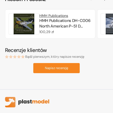
HMH Publications
HMH Publications DH-C006
North American P-51 D
Mustang (English Version)
Cena
100,29 zł
regularna
Recenzje klientów
Bądź pierwszym, który napisze recenzję
Napisz recenzję