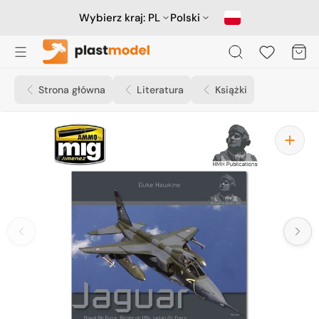
Przejdź
do
Wybierz kraj:
PL
Polski
treści
Koszyk
Strona główna
Literatura
Książki
Otwórz
media
1
w
widoku
galerii