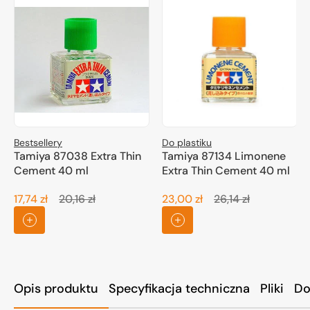
Bestsellery
Do plastiku
Tamiya 87038 Extra Thin
Tamiya 87134 Limonene
Cement 40 ml
Extra Thin Cement 40 ml
17,74 zł
20,16 zł
23,00 zł
26,14 zł
Cena
Cena
Cena
Cena
promocyjna
regularna
promocyjna
regularna
Opis produktu
Specyfikacja techniczna
Pliki
Do