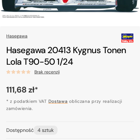
Hasegawa
Hasegawa 20413 Kygnus Tonen
Lola T90-50 1/24
Brak recenzji
Cena
111,68 zł
*
regularna
* z podatkiem VAT
Dostawa
obliczana przy realizacji
zamówienia.
Dostępność
4 sztuk