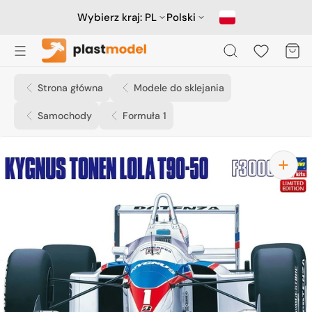
Przejdź
do
Wybierz kraj:
PL
Polski
treści
Koszyk
Strona główna
Modele do sklejania
Samochody
Formuła 1
Otwórz
media
1
w
widoku
galerii