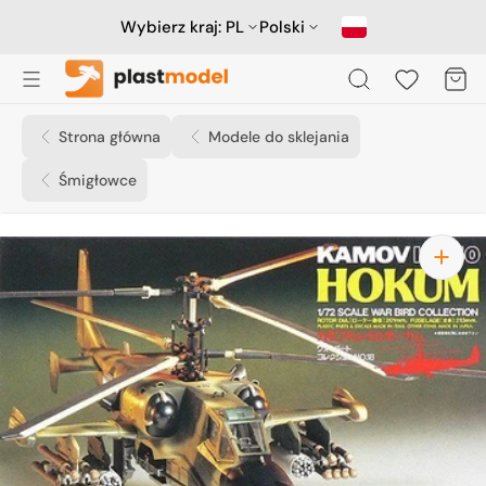
Przejdź
do
Wybierz kraj:
PL
Polski
treści
Koszyk
Strona główna
Modele do sklejania
Śmigłowce
Otwórz
media
1
w
widoku
galerii