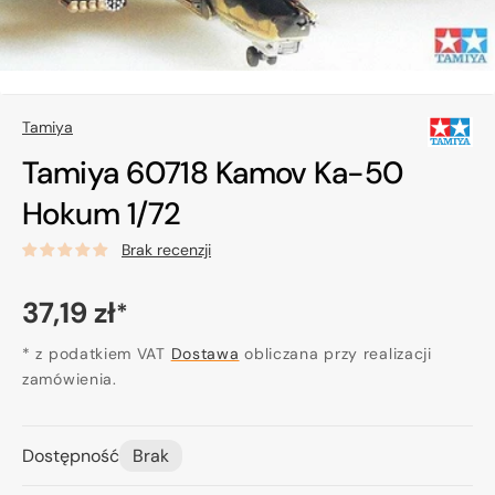
Tamiya
Tamiya 60718 Kamov Ka-50
Hokum 1/72
Brak recenzji
Cena
37,19 zł
*
regularna
* z podatkiem VAT
Dostawa
obliczana przy realizacji
zamówienia.
Dostępność
Brak