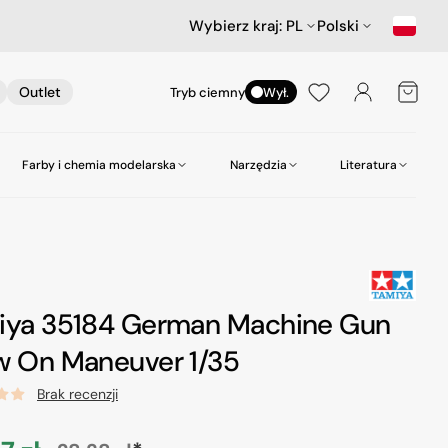
Wybierz kraj:
PL
Polski
Koszyk
Outlet
Tryb ciemny
Wył.
Farby i chemia modelarska
Narzędzia
Literatura
nictwa
ów
Samochody
Scenerie
Akcesoria lotnicze
Amazing Art.
Kleje
zepy
Star Wars & Science Fiction
Gabloty na modele
Heller
Narzędzia do wiercenia
Hasegawa Seria MechatroWeGo
Śruby i nakrętki
MR. Paint
Pasty polerskie itp
iya 35184 German Machine Gun
kujące
Figurki
Molotow
Pędzle
w On Maneuver 1/35
odelarskie
Tamiya
Środki czyszczące
Brak recenzji
Zero Paints