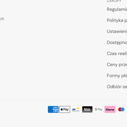
ZAKUPY
Regulami
ych
Polityka 
Ustawieni
Dostępno
Czas reali
Ceny prze
Formy pł
Odbiór os