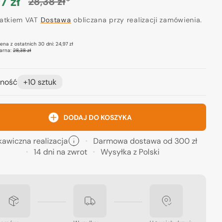
7 zł
*
28,38 zł
a
Cena
ocyjna
datkiem VAT
regularna
Dostawa
obliczana przy realizacji zamówienia.
cena z ostatnich 30 dni:
24,97 zł
arna:
28,38 zł
ność
+10 sztuk
DODAJ DO KOSZYKA
kawiczna realizacja
Darmowa dostawa od 300 zł
14 dni na zwrot
Wysyłka z Polski