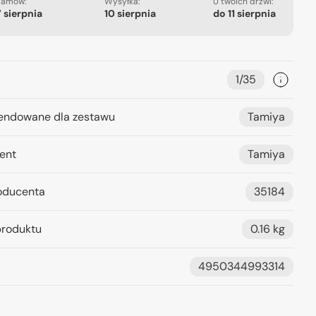
Zamów:
Wysyłka:
U twoich drzwi:
7 sierpnia
10 sierpnia
do
11 sierpnia
1/35
ndowane dla zestawu
Tamiya
ent
Tamiya
oducenta
35184
roduktu
0.16 kg
4950344993314