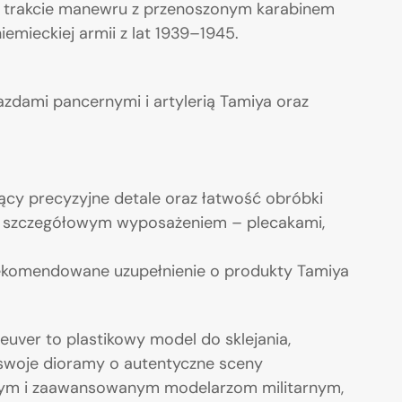
ę w trakcie manewru z przenoszonym karabinem
emieckiej armii z lat 1939–1945.
jazdami pancernymi i artylerią Tamiya oraz
ający precyzyjne detale oraz łatwość obróbki
 ze szczegółowym wyposażeniem – plecakami,
– rekomendowane uzupełnienie o produkty Tamiya
er to plastikowy model do sklejania,
oje dioramy o autentyczne sceny
nym i zaawansowanym modelarzom militarnym,