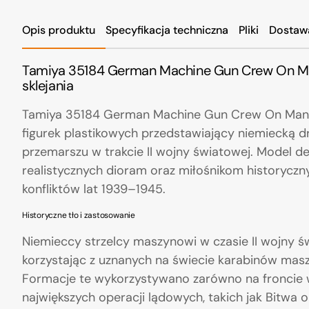
Opis produktu
Specyfikacja techniczna
Pliki
Dostaw
Tamiya 35184 German Machine Gun Crew On Man
sklejania
Tamiya 35184 German Machine Gun Crew On Maneuv
figurek plastikowych przedstawiający niemiecką
przemarszu w trakcie II wojny światowej. Model d
realistycznych dioram oraz miłośnikom historycz
konfliktów lat 1939–1945.
Historyczne tło i zastosowanie
Niemieccy strzelcy maszynowi w czasie II wojny św
korzystając z uznanych na świecie karabinów ma
Formacje te wykorzystywano zarówno na froncie 
największych operacji lądowych, takich jak Bitwa