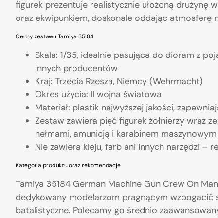
figurek prezentuje realistycznie ułożoną drużyn
oraz ekwipunkiem, doskonale oddając atmosferę ni
Cechy zestawu Tamiya 35184
Skala: 1/35, idealnie pasująca do dioram z po
innych producentów
Kraj: Trzecia Rzesza, Niemcy (Wehrmacht)
Okres użycia: II wojna światowa
Materiał: plastik najwyższej jakości, zapewni
Zestaw zawiera pięć figurek żołnierzy wraz
hełmami, amunicją i karabinem maszynowym
Nie zawiera kleju, farb ani innych narzędzi 
Kategoria produktu oraz rekomendacje
Tamiya 35184 German Machine Gun Crew On Maneuv
dedykowany modelarzom pragnącym wzbogacić sw
batalistyczne. Polecamy go średnio zaawansowa