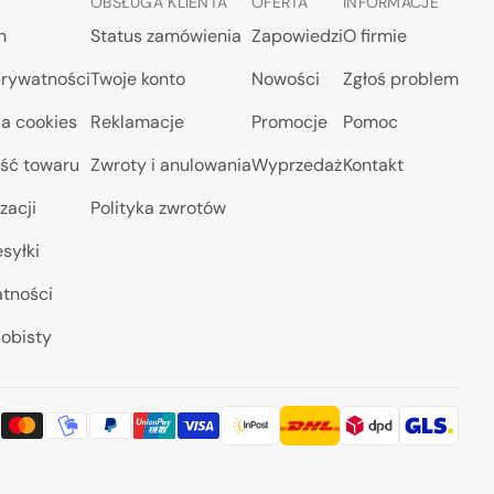
OBSŁUGA KLIENTA
OFERTA
INFORMACJE
n
Status zamówienia
Zapowiedzi
O firmie
prywatności
Twoje konto
Nowości
Zgłoś problem
a cookies
Reklamacje
Promocje
Pomoc
ść towaru
Zwroty i anulowania
Wyprzedaż
Kontakt
zacji
Polityka zwrotów
syłki
atności
obisty