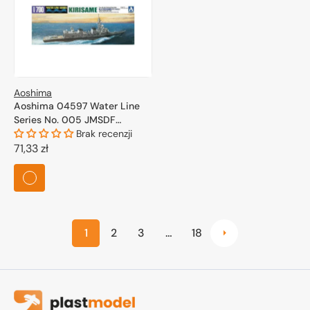
Aoshima
Aoshima 04597 Water Line
Series No. 005 JMSDF
Defense Ship Kirisame 1/700
Brak recenzji
Cena
71,33 zł
regularna
1
2
3
…
18