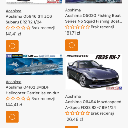
Aoshima
Aoshima
Aoshima 05030 Fishing Boat
Aoshima 05946 STI ZC6
Series No Squid Fishing Boat
Subaru BRZ '12 1/24
1/64
Brak recenzji
Brak recenzji
Cena
181,71 zł
Cena
141,41 zł
regularna
regularna
Aoshima
Aoshima 04162 JMSDF
Helicopter Carrier Ise on duty
Aoshima
1/700
Brak recenzji
Aoshima 06494 Mazdaspeed
Cena
144,41 zł
A-Spec FD3S RX-7 99 1/24
regularna
Brak recenzji
Cena
126,48 zł
regularna