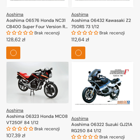
Aoshima
Aoshima
Aoshima 06576 Honda NC31
Aoshima 06432 Kawasaki Z2
CB400 Super Four Version R
750RS 73 1/12
95 1/12
Brak recenzji
Brak recenzji
Cena
128,62 zł
Cena
112,64 zł
regularna
regularna
Aoshima
Aoshima 06323 Honda MC08
Aoshima
VT250F 84 1/12
Aoshima 06322 Suzuki GJ21A
Brak recenzji
RG250 84 1/12
Cena
107,39 zł
Brak recenzji