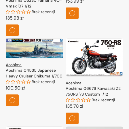
Aoshima 06230 Yamaha 4C4
Cena
153,99 zł
Vmax '07 1/12
regularna
Brak recenzji
Cena
135,98 zł
regularna
Aoshima
Aoshima 04535 Japanese
Heavy Cruiser Chikuma 1/700
Brak recenzji
Aoshima
Cena
100,50 zł
Aoshima 06676 Kawasaki Z2
750RS '73 Custom 1/12
regularna
Brak recenzji
Cena
135,78 zł
regularna