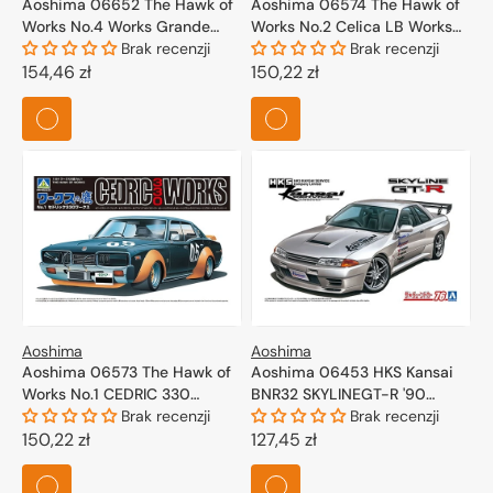
Aoshima 06652 The Hawk of
Aoshima 06574 The Hawk of
Works No.4 Works Grande
Works No.2 Celica LB Works
mark II 1/24
Brak recenzji
1/24
Brak recenzji
Cena
154,46 zł
Cena
150,22 zł
regularna
regularna
Aoshima
Aoshima
Aoshima 06573 The Hawk of
Aoshima 06453 HKS Kansai
Works No.1 CEDRIC 330
BNR32 SKYLINEGT-R '90
WORKS 1/24
Brak recenzji
(NISSAN) 1/24
Brak recenzji
Cena
150,22 zł
Cena
127,45 zł
regularna
regularna