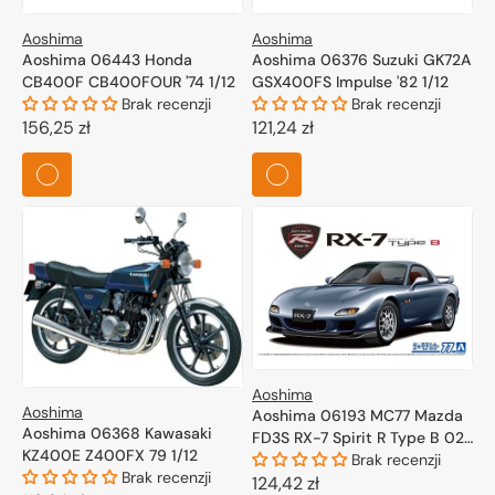
Aoshima
Aoshima
Aoshima 06443 Honda
Aoshima 06376 Suzuki GK72A
CB400F CB400FOUR '74 1/12
GSX400FS Impulse '82 1/12
Brak recenzji
Brak recenzji
Cena
156,25 zł
Cena
121,24 zł
regularna
regularna
Aoshima
Aoshima
Aoshima 06193 MC77 Mazda
Aoshima 06368 Kawasaki
FD3S RX-7 Spirit R Type B 02
KZ400E Z400FX 79 1/12
1/24
Brak recenzji
Brak recenzji
Cena
124,42 zł