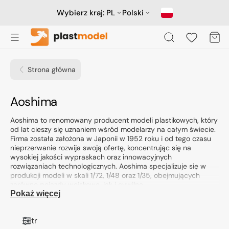
Przejdź
do
Wybierz kraj:
PL
Polski
treści
Koszyk
Strona główna
Kolekcja:
Aoshima
Aoshima to renomowany producent modeli plastikowych, który
od lat cieszy się uznaniem wśród modelarzy na całym świecie.
Firma została założona w Japonii w 1952 roku i od tego czasu
nieprzerwanie rozwija swoją ofertę, koncentrując się na
wysokiej jakości wypraskach oraz innowacyjnych
rozwiązaniach technologicznych. Aoshima specjalizuje się w
produkcji modeli w skali 1/72, 1/48 oraz 1/35, obejmujących
zarówno pojazdy wojskowe, jak i cywilne.
Pokaż więcej
Profil działalności i specjalizacja
Aoshima jest znana z szerokiej gamy modeli, które obejmują
Filtr
zarówno zestawy wtryskowe, jak i akcesoria modelarskie. W