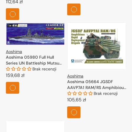
Cena
112,64 zł
regularna
regularna
Aoshima
Aoshima 05980 Full Hull
Series IJN Battleship Mutsu
1942 1/700
Brak recenzji
Cena
159,68 zł
Aoshima
Aoshima 05664 JGSDF
regularna
AAVP7A1 RAM/RS Amphibious
Rapid Deployment Brigade
Brak recenzji
1/72
Cena
105,65 zł
regularna