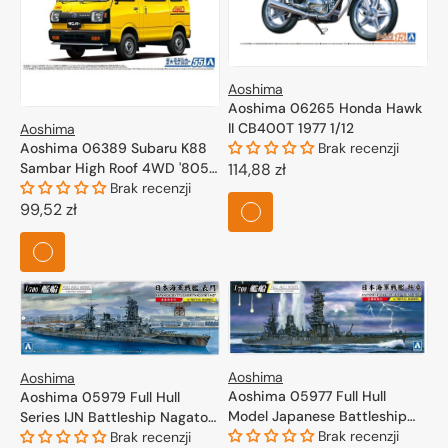
Aoshima
Aoshima 06265 Honda Hawk
II CB400T 1977 1/12
Aoshima
Aoshima 06389 Subaru K88
Brak recenzji
Sambar High Roof 4WD '805
Cena
114,88 zł
1/24
Brak recenzji
regularna
Cena
99,52 zł
regularna
Aoshima
Aoshima
Aoshima 05977 Full Hull
Aoshima 05979 Full Hull
Model Japanese Battleship
Series IJN Battleship Nagato
Fuso 1944 1/700
Brak recenzji
1945 1/700
Brak recenzji