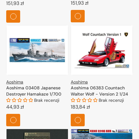
Cena
151,93 zł
Cena
151,93 zł
regularna
regularna
Aoshima
Aoshima
Aoshima 03408 Japanese
Aoshima 06383 Countach
Destroyer Hamakaze 1/700
Walter Wolf - Version 2 1/24
Brak recenzji
Brak recenzji
Cena
44,93 zł
Cena
183,84 zł
regularna
regularna