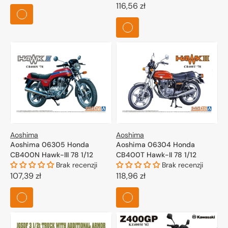
regularna
Cena
116,56 zł
regularna
Aoshima
Aoshima
Aoshima 06305 Honda
Aoshima 06304 Honda
CB400N Hawk-III 78 1/12
CB400T Hawk-II 78 1/12
Brak recenzji
Brak recenzji
Cena
107,39 zł
Cena
118,96 zł
regularna
regularna