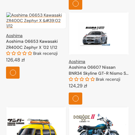
Aoshima
Aoshima 06653 Kawasaki
ZR400C Zephyr X '02 1/12
Brak recenzji
Cena
126,48 zł
Aoshima
regularna
Aoshima 06607 Nissan
BNR34 Skyline GT-R Nismo S-
Tune '04 1/24
Brak recenzji
Cena
124,29 zł
regularna