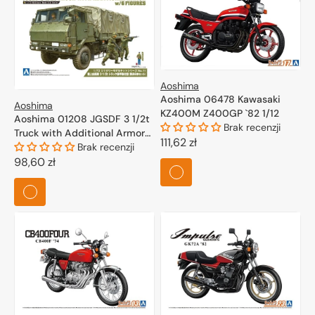
Aoshima
Aoshima 06478 Kawasaki
Aoshima
KZ400M Z400GP `82 1/12
Aoshima 01208 JGSDF 3 1/2t
Brak recenzji
Truck with Additional Armor
Cena
111,62 zł
w/6 Figures 1/72
Brak recenzji
regularna
Cena
98,60 zł
regularna