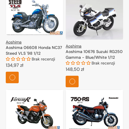
Aoshima
Aoshima
Aoshima 06608 Honda NC37
Aoshima 10676 Suzuki RG250
Steed VLS '98 1/12
Gamma - Blue/White 1/12
Brak recenzji
Brak recenzji
Cena
134,97 zł
Cena
148,50 zł
regularna
regularna