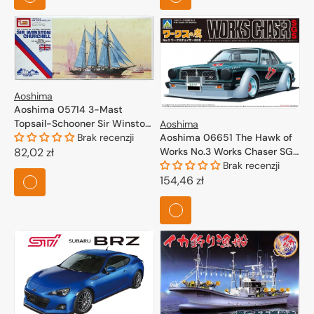
Aoshima
Aoshima 05714 3-Mast
Topsail-Schooner Sir Winston
Aoshima
Churchill 1/350
Brak recenzji
Aoshima 06651 The Hawk of
Cena
82,02 zł
Works No.3 Works Chaser SGS
1/24
Brak recenzji
regularna
Cena
154,46 zł
regularna