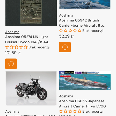
Aoshima
Aoshima 05942 British
Carrier-borne Aircraft 8 x
Swordfish 1/700
Brak recenzji
Aoshima
Cena
52,29 zł
Aoshima 05274 IJN Light
Cruiser Oyodo 1943/1944
regularna
Photo Etched Parts Set 1/700
Brak recenzji
Cena
101,69 zł
regularna
Aoshima
Aoshima 06655 Japanese
Aircraft Carrier Hiryu 1/700
Aoshima
Brak recenzji