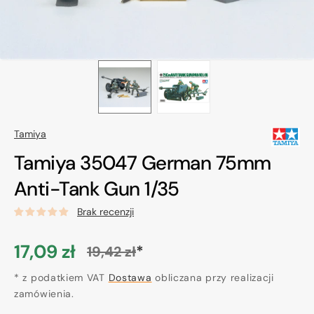
Tamiya
Tamiya 35047 German 75mm
Anti-Tank Gun 1/35
Brak recenzji
17,09 zł
*
19,42 zł
Cena
Cena
promocyjna
* z podatkiem VAT
regularna
Dostawa
obliczana przy realizacji
zamówienia.