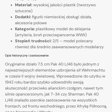
Materiał:
wysokiej jakości plastik (tworzywo
sztuczne)
Dodatki:
figurki niemieckiej obsługi działa,
akcesoria polowe
Kategoria:
plastikowy model do sklejania
(artyleria, broń przeciwpancerna WWII)
Stopień trudności:
2/5 – model polecany
również dla średnio zaawansowanych modelarzy
Opis historyczny i zastosowanie:
Oryginalne działo 7.5 cm Pak 40 L/46 było jednym z
najważniejszych elementów uzbrojenia sił Wehrmachtu
w czasie II wojny światowej. Wprowadzone do użytku w
1942 roku bardzo szybko udowodniło swoją
skuteczność przeciwko alianckim czołgom, nawet tym
silnie opancerzonym, jak T-34 czy Sherman. Pak 40
L/46 znalazło szerokie zastosowanie na wszystkich
frontach, od frontu wschodniego, przez Afrykę Północną,