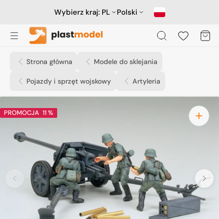
Przejdź
do
Wybierz kraj:
PL
Polski
treści
Koszyk
Strona główna
Modele do sklejania
Pojazdy i sprzęt wojskowy
Artyleria
PROMOCJA
11 %
Otwórz
media
1
w
widoku
galerii