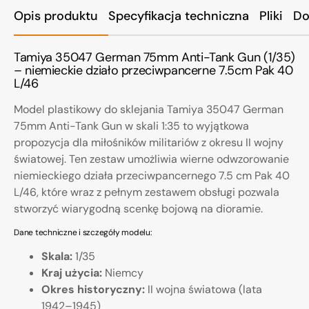
Opis produktu
Specyfikacja techniczna
Pliki
Do
Tamiya 35047 German 75mm Anti-Tank Gun (1/35)
– niemieckie działo przeciwpancerne 7.5cm Pak 40
L/46
Model plastikowy do sklejania Tamiya 35047 German
75mm Anti-Tank Gun w skali 1:35 to wyjątkowa
propozycja dla miłośników militariów z okresu II wojny
światowej. Ten zestaw umożliwia wierne odwzorowanie
niemieckiego działa przeciwpancernego 7.5 cm Pak 40
L/46, które wraz z pełnym zestawem obsługi pozwala
stworzyć wiarygodną scenkę bojową na dioramie.
Dane techniczne i szczegóły modelu:
Skala:
1/35
Kraj użycia:
Niemcy
Okres historyczny:
II wojna światowa (lata
1942–1945)