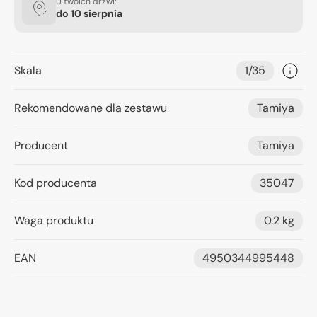
U twoich drzwi:
do
10 sierpnia
Skala
1/35
Rekomendowane dla zestawu
Tamiya
Producent
Tamiya
Kod producenta
35047
Waga produktu
0.2 kg
EAN
4950344995448