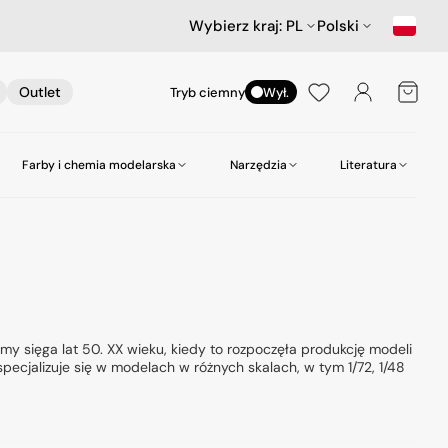
Wybierz kraj:
PL
Polski
Koszyk
Outlet
Tryb ciemny
Wył.
Farby i chemia modelarska
Narzędzia
Literatura
nictwa
ów
Samochody
Scenerie
Akcesoria lotnicze
Amazing Art.
Kleje
zepy
Star Wars & Science Fiction
Gabloty na modele
Heller
Narzędzia do wiercenia
Hasegawa Seria MechatroWeGo
Śruby i nakrętki
MR. Paint
Pasty polerskie itp
kujące
Figurki
Molotow
Pędzle
my sięga lat 50. XX wieku, kiedy to rozpoczęła produkcję modeli
ecjalizuje się w modelach w różnych skalach, w tym 1/72, 1/48
odelarskie
Tamiya
Środki czyszczące
Zero Paints