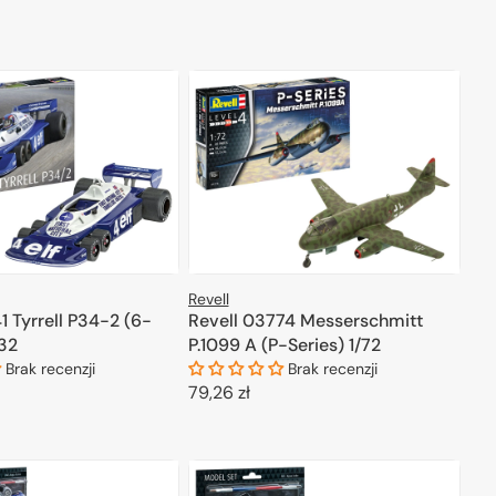
regularna
DODAJ DO KOSZYKA
ODAJ DO KOSZYKA
Revell
1 Tyrrell P34-2 (6-
Revell 03774 Messerschmitt
/32
P.1099 A (P-Series) 1/72
Brak recenzji
Brak recenzji
Cena
79,26 zł
regularna
ODAJ DO KOSZYKA
DODAJ DO KOSZYKA