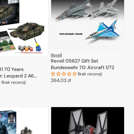
Revell
Revell 05627 Gift Set
Bundeswehr 70: Aircraft 1/72
31 70 Years
Brak recenzji
: Leopard 2 A6
Cena
264,03 zł
dition 1/35
Brak recenzji
regularna
DODAJ DO KOSZYKA
ODAJ DO KOSZYKA