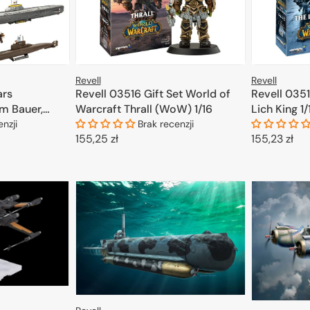
Revell
Revell
ars
Revell 03516 Gift Set World of
Revell 035
m Bauer,
Warcraft Thrall (WoW) 1/16
Lich King 1/
44
enzji
Brak recenzji
Cena
155,25 zł
Cena
155,23 zł
regularna
regularna
KOSZYKA
DODAJ DO KOSZYKA
D