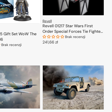
Revell
Revell 01217 Star Wars First
Order Special Forces Tie Fighter
15 Gift Set WoW The
1/72
Brak recenzji
16
Cena
241,66 zł
Brak recenzji
regularna
DODAJ DO KOSZYKA
ODAJ DO KOSZYKA