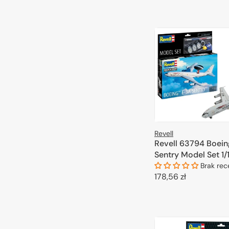
Revell
Revell 63794 Boein
Sentry Model Set 1/
Brak rec
Cena
178,56 zł
regularna
DODAJ DO 