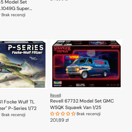
45 Model Set
regularna
.1049G Super
DODAJ DO KOSZYKA
ion Lufthansa 100
Brak recenzji
ODAJ DO KOSZYKA
renomowanej firmy.
Revell
Revell 67732 Model Set GMC
61 Focke Wulf TL
WSQK Squawk Van 1/25
zer" P-Series 1/72
Brak recenzji
Brak recenzji
Cena
201,89 zł
regularna
DODAJ DO KOSZYKA
ODAJ DO KOSZYKA