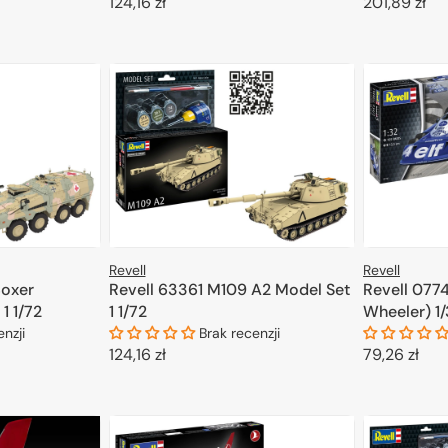
Cena
124,16 zł
Cena
201,89 zł
regularna
regularna
KOSZYKA
DODAJ DO KOSZYKA
D
Revell
Revell
Boxer
Revell 63361 M109 A2 Model Set
Revell 0774
1 1/72
1 1/72
Wheeler) 1
enzji
Brak recenzji
Cena
124,16 zł
Cena
79,26 zł
regularna
regularna
KOSZYKA
DODAJ DO KOSZYKA
D