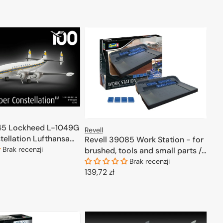
45 Lockheed L-1049G
Revell
tellation Lufthansa
Revell 39085 Work Station - for
Brak recenzji
brushed, tools and small parts /
Stacja robocza
Brak recenzji
Cena
139,72 zł
ODAJ DO KOSZYKA
regularna
DODAJ DO KOSZYKA