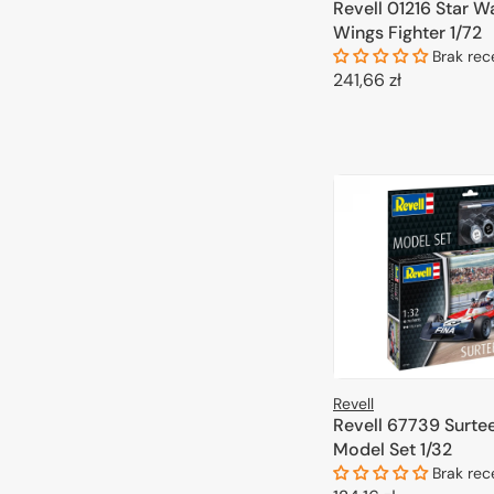
Revell 01216 Star W
Wings Fighter 1/72
Brak rec
Cena
241,66 zł
regularna
DODAJ DO 
Revell
Revell 67739 Surte
Model Set 1/32
Brak rec