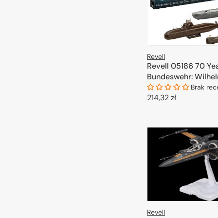
Revell
Revell 05186 70 Ye
Bundeswehr: Wilhel
Type 206A, 212A 1/1
Brak rec
Cena
214,32 zł
regularna
DODAJ DO 
Revell