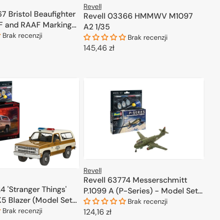
Revell
7 Bristol Beaufighter
Revell 03366 HMMWV M1097
AF and RAAF Markings
A2 1/35
Brak recenzji
Brak recenzji
Cena
145,46 zł
regularna
ODAJ DO KOSZYKA
DODAJ DO KOSZYKA
Revell
Revell 63774 Messerschmitt
4 'Stranger Things'
P.1099 A (P-Series) - Model Set
5 Blazer (Model Set)
1/72
Brak recenzji
Brak recenzji
Cena
124,16 zł