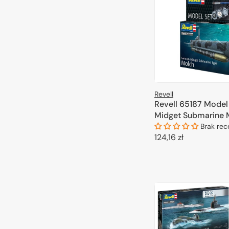
Revell
Revell 65187 Mode
Midget Submarine M
Brak rec
Cena
124,16 zł
regularna
DODAJ DO 