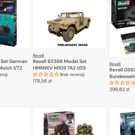
Revell
l Set German
Revell 63366 Model Set
Revell
olch 1/72
HMMWV M109 7A2 1/35
Revell 056
enzji
Brak recenzji
Bundeswehr
Cena
178,56 zł
Exclusive E
regularna
Cena
296,82 zł
KOSZYKA
DODAJ DO KOSZYKA
regularna
D