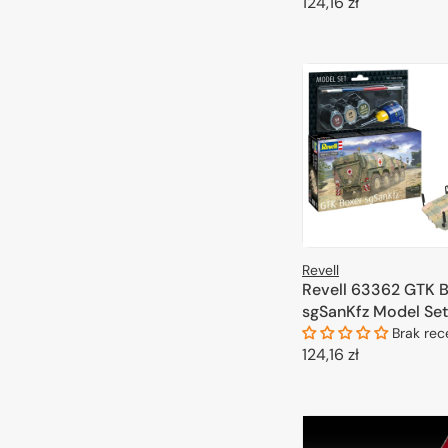
Cena
124,16 zł
regularna
DODAJ DO 
Revell
Revell 63362 GTK 
sgSanKfz Model Set 
Brak rec
Cena
124,16 zł
regularna
DODAJ DO 