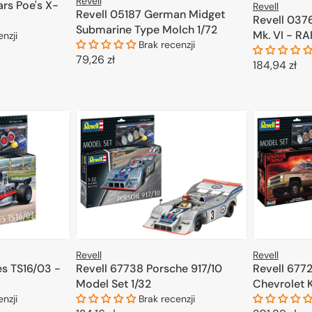
Revell
ars Poe's X-
Revell
Revell 05187 German Midget
Revell 0376
Submarine Type Molch 1/72
Mk. VI - R
enzji
Brak recenzji
1/48
Cena
79,26 zł
Cena
184,94 zł
KOSZYKA
regularna
regularna
DODAJ DO KOSZYKA
D
Revell
Revell
es TS16/03 -
Revell 67738 Porsche 917/10
Revell 6772
Model Set 1/32
Chevrolet K
1/25
enzji
Brak recenzji