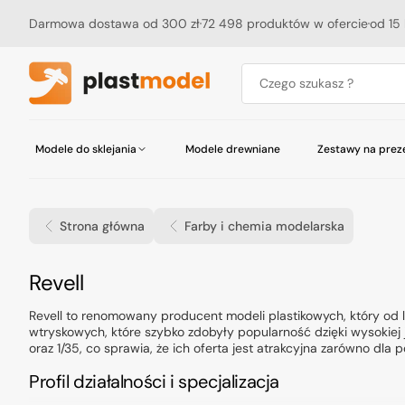
Przejdź
do
Darmowa dostawa od 300 zł
72 498 produktów w ofercie
od 15 
treści
Czego szukasz ?
Modele do sklejania
Modele drewniane
Zestawy na prez
Akcesoria do ciężarówek, autobusów i
Pojazdy i sprzęt wojskowy
Pojazdy i sprzęt wojskowy
Tamiya Seria Robocraft
Budynki
Abteilung 502
Aerografy
Czasopisma
Samoloty i szybowce
Samoloty
Tamiya Seria Mini 4WD
Podłoża
Akcesoria do motocykli
AK Interactive
Akcesoria do aerografów
Katalogi
tramwajów
Strona główna
Farby i chemia modelarska
Statki i okręty
Akcesoria
Akcesoria okrętowe
Badger
Kompresory
Motocykle
Akcesoria do figurek
Chematic
Maty do cięcia
Kosmos
Materiały konstrukcyjne
Humbrol
Nożyczki
Kolejnictwo
Nity
ICM
Nożyki
Kolekcja:
Revell
Hasegawa Macross
Inne
Microscale
Papiery ścierne
Bandai
MIG Productions
Pilniki
Revell to renomowany producent modeli plastikowych, który od la
wtryskowych, które szybko zdobyły popularność dzięki wysokiej 
Mr.Hobby (Gunze)
Pęsety
OcCre
Stanowisko pracy
oraz 1/35, co sprawia, że ich oferta jest atrakcyjna zarówno dl
U-Star
Inne
Vallejo
Profil działalności i specjalizacja