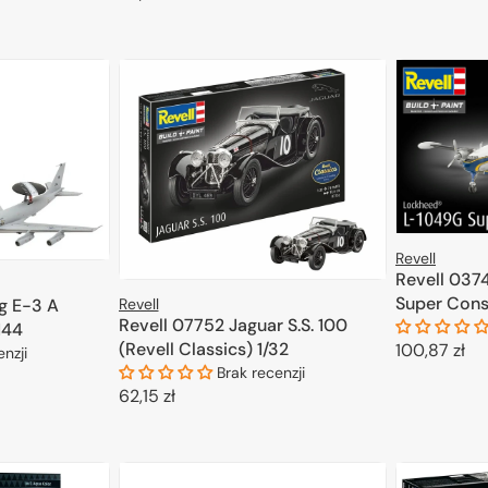
regularna
DODAJ DO KOSZYKA
Revell
Revell 037
Super Cons
Revell
g E-3 A
Revell 07752 Jaguar S.S. 100
1/144
144
(Revell Classics) 1/32
Cena
100,87 zł
enzji
Brak recenzji
regularna
D
Cena
62,15 zł
KOSZYKA
regularna
DODAJ DO KOSZYKA