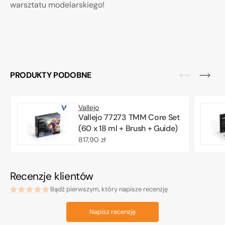
warsztatu modelarskiego!
PRODUKTY PODOBNE
Vallejo
Vallejo 77273 TMM Core Set
(60 x 18 ml + Brush + Guide)
Cena
817,90 zł
regularna
Recenzje klientów
Bądź pierwszym, który napisze recenzję
Napisz recenzję