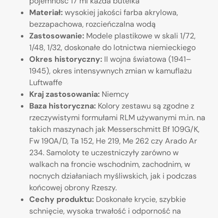
pojemność 17 ml każda butelka
Materiał:
wysokiej jakości farba akrylowa,
bezzapachowa, rozcieńczalna wodą
Zastosowanie:
Modele plastikowe w skali 1/72,
1/48, 1/32, doskonałe do lotnictwa niemieckiego
Okres historyczny:
II wojna światowa (1941–
1945), okres intensywnych zmian w kamuflażu
Luftwaffe
Kraj zastosowania:
Niemcy
Baza historyczna:
Kolory zestawu są zgodne z
rzeczywistymi formułami RLM używanymi m.in. na
takich maszynach jak Messerschmitt Bf 109G/K,
Fw 190A/D, Ta 152, He 219, Me 262 czy Arado Ar
234. Samoloty te uczestniczyły zarówno w
walkach na froncie wschodnim, zachodnim, w
nocnych działaniach myśliwskich, jak i podczas
końcowej obrony Rzeszy.
Cechy produktu:
Doskonałe krycie, szybkie
schnięcie, wysoka trwałość i odporność na