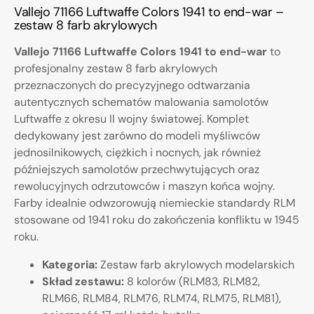
Vallejo 71166 Luftwaffe Colors 1941 to end-war –
zestaw 8 farb akrylowych
Vallejo 71166 Luftwaffe Colors 1941 to end-war
to
profesjonalny zestaw 8 farb akrylowych
przeznaczonych do precyzyjnego odtwarzania
autentycznych schematów malowania samolotów
Luftwaffe z okresu II wojny światowej. Komplet
dedykowany jest zarówno do modeli myśliwców
jednosilnikowych, ciężkich i nocnych, jak również
późniejszych samolotów przechwytujących oraz
rewolucyjnych odrzutowców i maszyn końca wojny.
Farby idealnie odwzorowują niemieckie standardy RLM
stosowane od 1941 roku do zakończenia konfliktu w 1945
roku.
Kategoria:
Zestaw farb akrylowych modelarskich
Skład zestawu:
8 kolorów (RLM83, RLM82,
RLM66, RLM84, RLM76, RLM74, RLM75, RLM81),