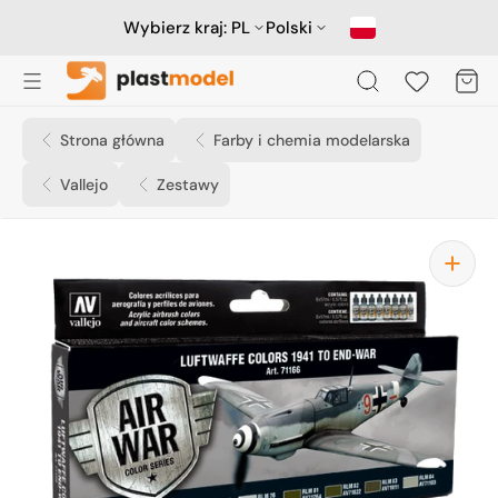
Przejdź
do
Wybierz kraj:
PL
Polski
treści
Koszyk
Strona główna
Farby i chemia modelarska
Vallejo
Zestawy
Otwórz
media
1
w
widoku
galerii