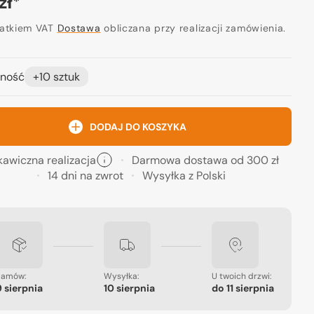
a
zł
*
ularna
datkiem VAT
Dostawa
obliczana przy realizacji zamówienia.
ność
+10 sztuk
Otwórz
media
2
w
DODAJ DO KOSZYKA
widoku
galerii
kawiczna realizacja
Darmowa dostawa od 300 zł
14 dni na zwrot
Wysyłka z Polski
Zamów:
Wysyłka:
U twoich drzwi:
9 sierpnia
10 sierpnia
do
11 sierpnia