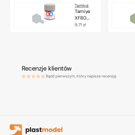
(81781)
Tamiya
Acrylic
Tamiya
paint 10ml
XF80
Royal
Cena
9,71 zł
Light Gray
regularna
(81780)
Acrylic
paint 10ml
Recenzje klientów
Bądź pierwszym, który napisze recenzję