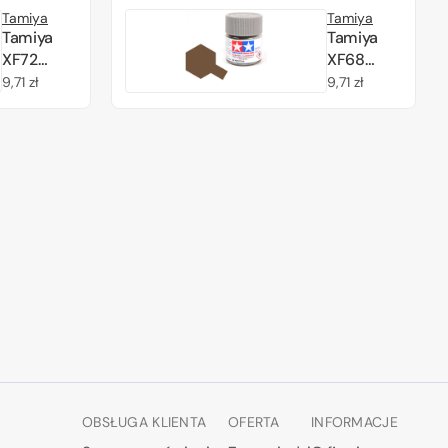
(81773)
(81769)
Tamiya
Tamiya
Acrylic
Acrylic
Tamiya
Tamiya
paint 10ml
paint 10ml
XF72
XF68
Brown
NATO
Cena
9,71 zł
Cena
9,71 zł
(JGSDF)
Brown
regularna
regularna
(81772)
(81768)
Acrylic
Acrylic
paint 10ml
paint 10ml
OBSŁUGA KLIENTA
OFERTA
INFORMACJE