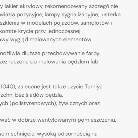
ny lakier akrylowy, rekomendowany szczególnie
wiatła pozycyjne, lampy sygnalizacyjne, lusterka,
oszklenia w modelach pojazdów, samolotów i
akomite krycie przy jednoczesnej
arowy wygląd malowanych elementów.
umożliwia dłuższe przechowywanie farby.
 przeznaczona do malowania pędzlem lub
040); zalecane jest także użycie Tamiya
rzchni bez śladów pędzla.
ych (polistyrenowych), żywicznych oraz
sować w dobrze wentylowanym pomieszczeniu.
asem schnięcia, wysoką odpornością na