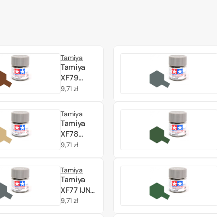
Tamiya
Tamiya
XF79
Linoleum
Cena
9,71 zł
Deck
regularna
Brown
Tamiya
(81779)
Tamiya
Acrylic
XF78
paint 10ml
Wooden
Cena
9,71 zł
Deck Tan
regularna
(81778)
Tamiya
Acrylic
Tamiya
paint 10ml
XF77 IJN
Gray
Cena
9,71 zł
(Sasebo
regularna