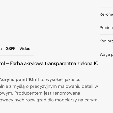
Rekome
Produc
Kod pr
a
GSPR
Video
Waga p
0ml – Farba akrylowa transparentna zielona 10
Acrylic paint 10ml
to wysokiej jakości,
lnie z myślą o precyzyjnym malowaniu detali w
alowym. Producentem jest renomowana
nnowacyjnych rozwiązań dla modelarzy na całym