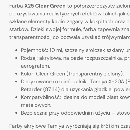
Farba
X25 Clear Green
to półprzezroczysty zielo
do uzyskiwania realistycznych efektów takich jak ś
szklane elementy kabin, zegary w kokpitach oraz 
statków. Dzięki swojej formule, farba zapewnia zn
transparentności, co pozwala uzyskać trójwymi
Pojemność: 10 ml, szczelny słoiczek szklany 
Rodzaj: akrylowa, na bazie rozpuszczalnika,
aerografem.
Kolor: Clear Green (transparentny zielony).
Dedykowane rozcieńczalniki: Tamiya X-20A (81
Retarder (87114) dla uzyskania gładkiej powie
Kompatybilność: idealna do modeli plastikow
metalowych.
Bezpieczna przy odpowiednim użyciu – sto
Farby akrylowe Tamiya wyróżniają się krótkim cz