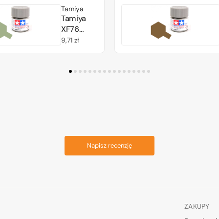
Arsenal)
Tamiya
(81777)
Tamiya
Acrylic
XF76
paint 10ml
Gray
Cena
9,71 zł
Green
regularna
(IJN)
(81776)
Acrylic
paint 10ml
Napisz recenzję
ZAKUPY