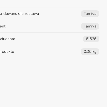
ndowane dla zestawu
Tamiya
ent
Tamiya
oducenta
81525
roduktu
0.05 kg