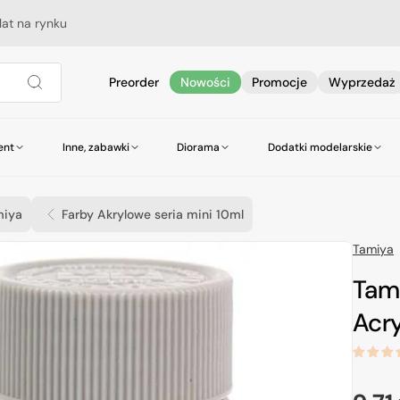
lat na rynku
Preorder
Nowości
Promocje
Wyprzedaż
ent
Inne, zabawki
Diorama
Dodatki modelarskie
Akcesoria do pojazdów i sprzętu
Śmigłowce
Śmigłowce
Posypki
Ammo by Mig Jiminez
Części zapasowe do aerografów
Książki
Sterowce
Samochody
Roślinność
Akcesoria do kolej
Alclad II
Butle do aerograf
Poradniki
wojskowego
miya
Farby Akrylowe seria mini 10ml
Autobusy i tramwaje
Akcesoria Star Wars & Science Fiction
DSPIAE
Mini szlifierka
Ciężarówki i przyc
Druty i linki
Hataka Hobby
Narzędzia Olfa
Tamiya
Budowle
Podstawki
Italeri
Odzież ochronna
Leonardo da vinci
Łańcuszki
Life Color
Ostrza zapasowe
Tami
Meng dla dzieci
Model Master
Płyny do kalkomanii
World of Tank
Modellers World
Płyny i taśmy mas
Acry
Pactra
Cążki, szczypce
Revell
Szpachle i masy m
Wamod
Woodland Scenic