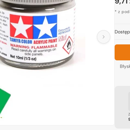
Cen
9,71 
reg
* z po
Dostęp
twórz
edia
idoku
lerii
Błys