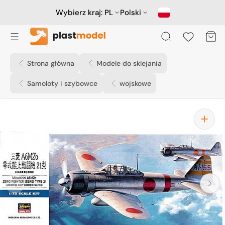
Przejdź
do
Wybierz kraj:
PL
Polski
treści
Koszyk
Strona główna
Modele do sklejania
Samoloty i szybowce
wojskowe
Otwórz
media
1
w
widoku
galerii