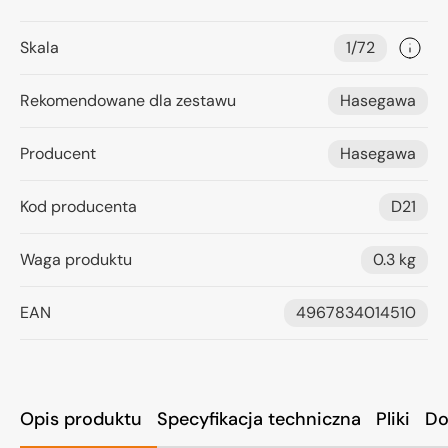
Skala
1/72
Rekomendowane dla zestawu
Hasegawa
Producent
Hasegawa
Kod producenta
D21
Waga produktu
0.3 kg
EAN
4967834014510
Opis produktu
Specyfikacja techniczna
Pliki
Do