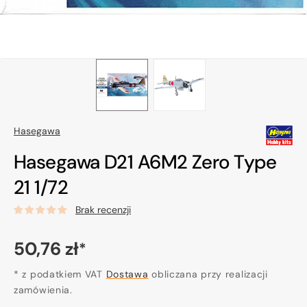
Hasegawa
Hasegawa D21 A6M2 Zero Type
21 1/72
Brak recenzji
Cena
50,76 zł
*
regularna
* z podatkiem VAT
Dostawa
obliczana przy realizacji
zamówienia.