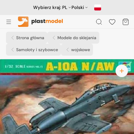
Przejdź
do
Wybierz kraj:
PL
Polski
treści
Koszyk
Strona główna
Modele do sklejania
Samoloty i szybowce
wojskowe
Otwórz
media
1
w
widoku
galerii