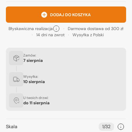
DODAJ DO KOSZYKA
Błyskawiczna realizacja
Darmowa dostawa od 300 zł
14 dni na zwrot
Wysyłka z Polski
Zamów:
7 sierpnia
Wysyłka:
10 sierpnia
U twoich drzwi:
do
11 sierpnia
Skala
1/32