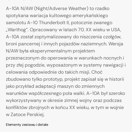
A-10A N/AW (Night/Adverse Weather) to rzadko
spotykana wariacja kultowego amerykańskiego
samolotu A-10 Thunderbolt II, potocznie zwanego
„Warthog”. Opracowany w latach 70. XX wieku w USA,
A-10A został zoptymalizowany do niszczenia czołgów,
broni pancernej i innych pojazdów naziemnych. Wersja
N/AW była eksperymentalnym projektem
przeznaczonym do operowania w warunkach nocnych i
przy złej pogodzie, wyposażonym w systemy nawigacji i
celowania odpowiednie do takich misji. Choć
zbudowano tylko prototyp, projekt zapisał się w historii
jako przykład adaptacji maszyn do zmiennych
warunków współczesnego pola walki. A-10A był szeroko
wykorzystywany w okresie zimnej wojny oraz podczas
konfliktów zbrojnych w końcu XX wieku, w tym w wojnie
w Zatoce Perskiej.
Elementy zestawu i detale