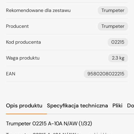
Rekomendowane dla zestawu
Trumpeter
Producent
Trumpeter
Kod producenta
02215
Waga produktu
2.3 kg
EAN
9580208022215
Opis produktu
Specyfikacja techniczna
Pliki
Do
Trumpeter 02215 A-10A N/AW (1/32)