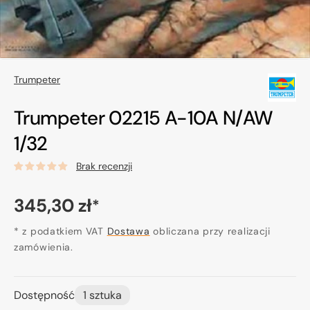
Trumpeter
Trumpeter 02215 A-10A N/AW
1/32
Brak recenzji
Cena
345,30 zł
*
regularna
* z podatkiem VAT
Dostawa
obliczana przy realizacji
zamówienia.
Dostępność
1 sztuka