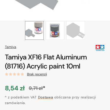
Tamiya
Tamiya XF16 Flat Aluminum
(81716) Acrylic paint 10ml
Brak recenzji
8,54 zł
*
9,71 zł
Cena
Cena
promocyjna
* z podatkiem VAT
regularna
Dostawa
obliczana przy realizacji
zamówienia.