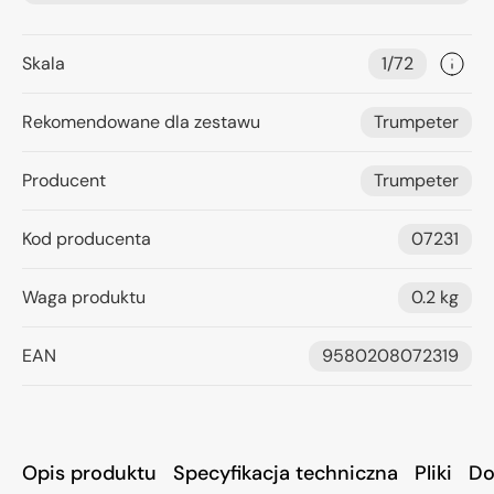
Skala
1/72
Rekomendowane dla zestawu
Trumpeter
Producent
Trumpeter
Kod producenta
07231
Waga produktu
0.2 kg
EAN
9580208072319
Opis produktu
Specyfikacja techniczna
Pliki
Do