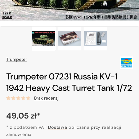
Trumpeter
Trumpeter 07231 Russia KV-1
1942 Heavy Cast Turret Tank 1/72
Brak recenzji
Cena
49,05 zł
*
regularna
* z podatkiem VAT
Dostawa
obliczana przy realizacji
zamówienia.