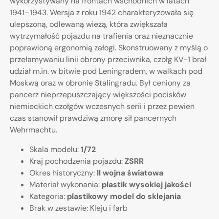
wykorzystywany na frontach wschodnich w latach
1941–1943. Wersja z roku 1942 charakteryzowała się
ulepszoną, odlewaną wieżą, która zwiększała
wytrzymałość pojazdu na trafienia oraz nieznacznie
poprawioną ergonomią załogi. Skonstruowany z myślą o
przełamywaniu linii obrony przeciwnika, czołg KV-1 brał
udział m.in. w bitwie pod Leningradem, w walkach pod
Moskwą oraz w obronie Stalingradu. Był ceniony za
pancerz nieprzepuszczający większości pocisków
niemieckich czołgów wczesnych serii i przez pewien
czas stanowił prawdziwą zmorę sił pancernych
Wehrmachtu.
Skala modelu:
1/72
Kraj pochodzenia pojazdu:
ZSRR
Okres historyczny:
II wojna światowa
Materiał wykonania:
plastik wysokiej jakości
Kategoria:
plastikowy model do sklejania
Brak w zestawie: Kleju i farb