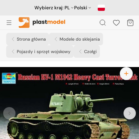
Przejdź
do
Wybierz kraj:
PL
Polski
treści
Koszyk
Strona główna
Modele do sklejania
Pojazdy i sprzęt wojskowy
Czołgi
Otwórz
media
1
w
widoku
galerii