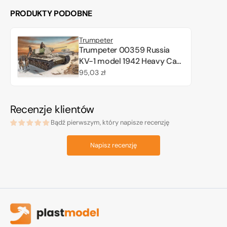
PRODUKTY PODOBNE
Trumpeter
Trumpeter 00359 Russia
KV-1 model 1942 Heavy Cast
Turret Tank 1/35
Cena
95,03 zł
regularna
Recenzje klientów
Bądź pierwszym, który napisze recenzję
Napisz recenzję