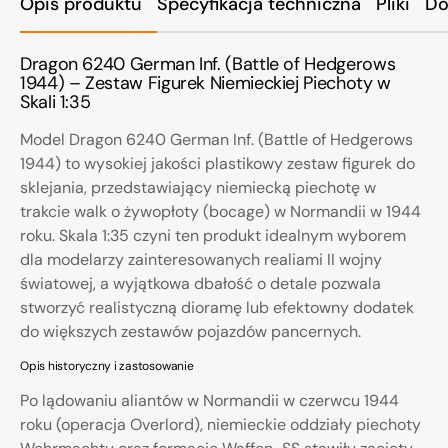
Opis produktu
Specyfikacja techniczna
Pliki
Do
Dragon 6240 German Inf. (Battle of Hedgerows
1944) – Zestaw Figurek Niemieckiej Piechoty w
Skali 1:35
Model Dragon 6240 German Inf. (Battle of Hedgerows
1944) to wysokiej jakości plastikowy zestaw figurek do
sklejania, przedstawiający niemiecką piechotę w
trakcie walk o żywopłoty (bocage) w Normandii w 1944
roku. Skala 1:35 czyni ten produkt idealnym wyborem
dla modelarzy zainteresowanych realiami II wojny
światowej, a wyjątkowa dbałość o detale pozwala
stworzyć realistyczną dioramę lub efektowny dodatek
do większych zestawów pojazdów pancernych.
Opis historyczny i zastosowanie
Po lądowaniu aliantów w Normandii w czerwcu 1944
roku (operacja Overlord), niemieckie oddziały piechoty