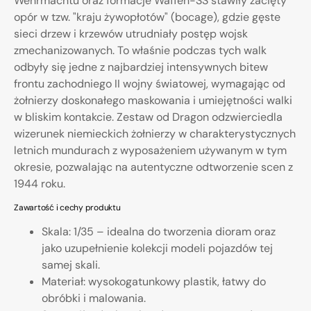
Wehrmachtu oraz formacje Waffen-SS stawiły zacięty
opór w tzw. "kraju żywopłotów" (bocage), gdzie gęste
sieci drzew i krzewów utrudniały postęp wojsk
zmechanizowanych. To właśnie podczas tych walk
odbyły się jedne z najbardziej intensywnych bitew
frontu zachodniego II wojny światowej, wymagając od
żołnierzy doskonałego maskowania i umiejętności walki
w bliskim kontakcie. Zestaw od Dragon odzwierciedla
wizerunek niemieckich żołnierzy w charakterystycznych
letnich mundurach z wyposażeniem używanym w tym
okresie, pozwalając na autentyczne odtworzenie scen z
1944 roku.
Zawartość i cechy produktu
Skala: 1/35 – idealna do tworzenia dioram oraz
jako uzupełnienie kolekcji modeli pojazdów tej
samej skali.
Materiał: wysokogatunkowy plastik, łatwy do
obróbki i malowania.