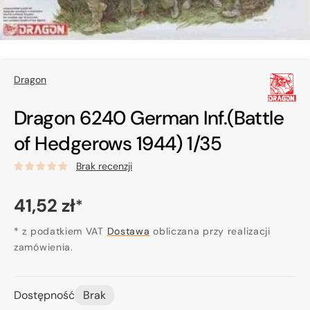
Dragon
Dragon 6240 German Inf.(Battle
of Hedgerows 1944) 1/35
Brak recenzji
Cena
41,52 zł
*
regularna
* z podatkiem VAT
Dostawa
obliczana przy realizacji
zamówienia.
Dostępność
Brak