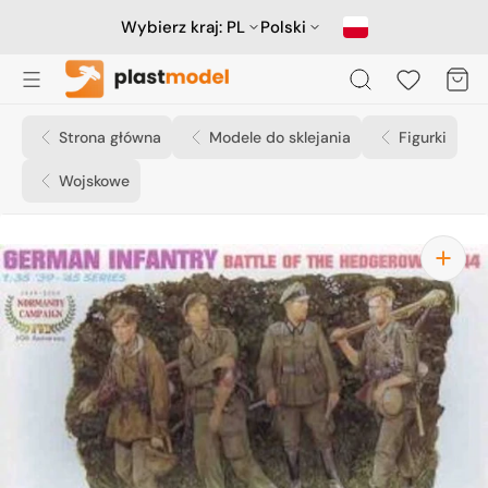
Przejdź
do
Wybierz kraj:
PL
Polski
treści
Koszyk
Strona główna
Modele do sklejania
Figurki
Wojskowe
Otwórz
media
1
w
widoku
galerii