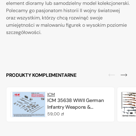
element dioramy lub samodzielny model kolekcjonerski.
Polecamy go pasjonatom historii II wojny światowej
oraz wszystkim, którzy chcą rozwinąć swoje
umiejętności w malowaniu figurek o wysokim poziomie
szczegółowości.
PRODUKTY KOMPLEMENTARNE
ICM
ICM 35638 WWII German
Infantry Weapons &
Equipment 1/35
Cena
59,00 zł
regularna