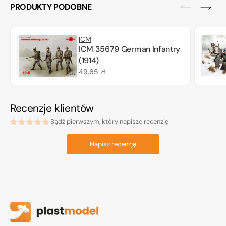
PRODUKTY PODOBNE
ICM
ICM 35679 German Infantry
(1914)
Cena
49,65 zł
regularna
Recenzje klientów
Bądź pierwszym, który napisze recenzję
Napisz recenzję