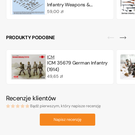
Infantry Weapons &
Equipment 1/35
Cena
59,00 zł
regularna
PRODUKTY PODOBNE
ICM
ICM 35679 German Infantry
(1914)
Cena
49,65 zł
regularna
Recenzje klientów
Bądź pierwszym, który napisze recenzję
Napisz recenzję