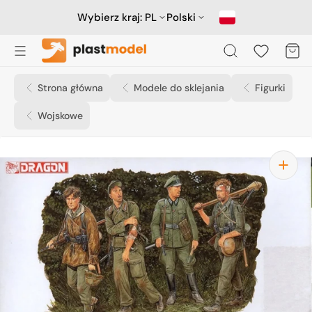
Przejdź
do
Wybierz kraj:
PL
Polski
treści
Koszyk
Strona główna
Modele do sklejania
Figurki
Wojskowe
Otwórz
media
1
w
widoku
galerii