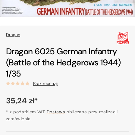
Dragon
Dragon 6025 German Infantry
(Battle of the Hedgerows 1944)
1/35
Brak recenzji
Cena
35,24 zł
*
regularna
* z podatkiem VAT
Dostawa
obliczana przy realizacji
zamówienia.