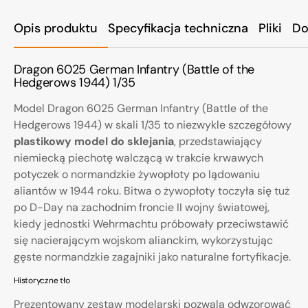
Opis produktu
Specyfikacja techniczna
Pliki
Do
Dragon 6025 German Infantry (Battle of the
Hedgerows 1944) 1/35
Model Dragon 6025 German Infantry (Battle of the
Hedgerows 1944) w skali 1/35 to niezwykle szczegółowy
plastikowy model do sklejania
, przedstawiający
niemiecką piechotę walczącą w trakcie krwawych
potyczek o normandzkie żywopłoty po lądowaniu
aliantów w 1944 roku. Bitwa o żywopłoty toczyła się tuż
po D-Day na zachodnim froncie II wojny światowej,
kiedy jednostki Wehrmachtu próbowały przeciwstawić
się nacierającym wojskom alianckim, wykorzystując
gęste normandzkie zagajniki jako naturalne fortyfikacje.
Historyczne tło
Prezentowany zestaw modelarski pozwala odwzorować