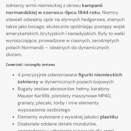
żołnierzy armii niemieckiej z okresu
kampanii
normandzkiej w czerwcu-lipcu 1944 roku
. Niemcy
stawiali odważny opór na słynnych hedgerows, znanych
także jako bocage, skutecznie opóźniając postępy wojsk
amerykańskich, brytyjskich i kanadyjskich. Były to walki
wyniszczające, prowadzone w ciasnych, zarośniętych
polach Normandii – idealnych do dynamicznych
dioram.
Zawartość i szczegóły zestawu
4 precyzyjnie odwzorowane
figurki niemieckich
żołnierzy
w dynamicznych pozach bojowych
Bogaty zestaw akcesoriów: hełmy, karabiny
Mauser Kar98k, pistolety maszynowe MP40,
granaty, plecaki, torby i inne elementy
wyposażenia osobistego
Elementy wykonane z wysokiej jakości
plastiku
Doskonale oddane detale mundurów,
oporządzenia i uzbrojenia typowych dla armii