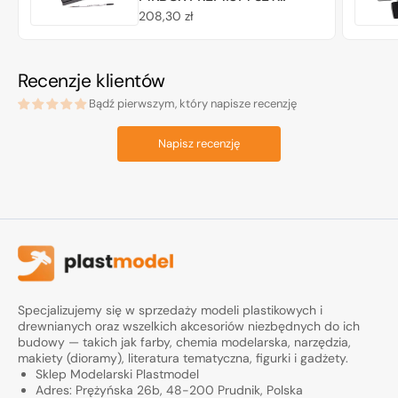
MARTA KOLINSKY TOP LINE
Cena
208,30 zł
regularna
Recenzje klientów
Bądź pierwszym, który napisze recenzję
Napisz recenzję
Specjalizujemy się w sprzedaży modeli plastikowych i
drewnianych oraz wszelkich akcesoriów niezbędnych do ich
budowy — takich jak farby, chemia modelarska, narzędzia,
makiety (dioramy), literatura tematyczna, figurki i gadżety.
Sklep Modelarski Plastmodel
Adres: Prężyńska 26b, 48-200 Prudnik, Polska