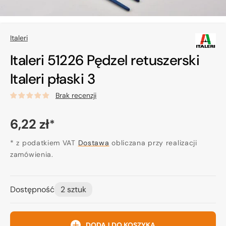
Italeri
Italeri 51226 Pędzel retuszerski
Italeri płaski 3
Brak recenzji
Cena
6,22 zł
*
regularna
* z podatkiem VAT
Dostawa
obliczana przy realizacji
zamówienia.
Dostępność
2 sztuk
DODAJ DO KOSZYKA