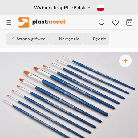
Przejdź
do
Wybierz kraj:
PL
Polski
treści
Koszyk
Strona główna
Narzędzia
Pędzle
Otwórz
media
1
w
widoku
galerii